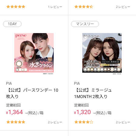
5.0
4.5
1 レビュー
2 レビュー
star
star
rating
rating
1DAY
マンスリー
PIA
PIA
【公式】パースワンデー 10
【公式】ミラージュ
枚入り
1MONTH 2枚入り
定期初回
定期初回
1,364
1,320
¥
~(税込) /箱
¥
~(税込) /箱
5.0
4.0
2 レビュー
2 レビュー
star
star
rating
rating