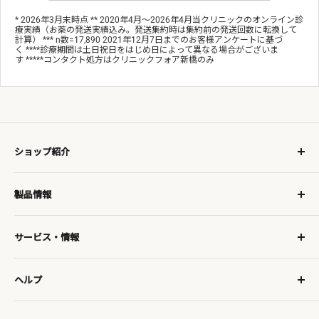
* 2026年3月末時点 ** 2020年4月～2026年4月当クリニックのオンライン診
療実績（お薬の発送実績込み。発送集約時は集約前の発送回数に転換して
計算） *** n数=17,890 2021年12月7日までのお客様アンケートに基づ
く ****診療期間は土日祝日をはじめ日によって異なる場合がございま
す *****コンタクト処方はクリニックフォア新橋のみ
ショップ紹介
コンタクトレンズに、
製品情報
オンラインでも安心を。
レンズタイプから探す
お得な定期購入で初回20%OFF、
サービス・情報
レンズメーカーから探す
2回目以降10%OFF!!
利用規約・プライバシーポリシー・特定商取引法に基づく表
セール
3,000円(税込)以上で全国送料無料
記
ヘルプ
ミテミィコンタクトについて
お支払い・配送方法
ご利用ガイド