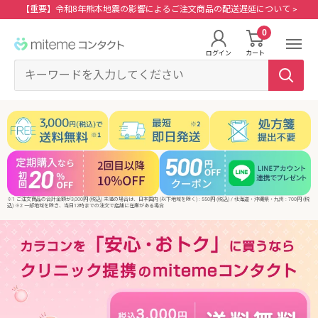
コ
【重要】令和8年熊本地震の影響によるご注文商品の配送遅延について >
ン
0
miteme
テ
ログイン
カート
contact
ン
マイアカウント
ツ
に
ポイントを交換する
ス
レンズタイプから探す
メーカーから探す
ログイン・新規会員登録はこちら
キ
1Day
ジョンソン・エンド・ジョンソン
ッ
クリニックフォアやアプリ「クリフォア」と同じアカウントをご利用いただけま
す。
プ
2Week
メニコン
※1 ご注文商品の合計金額が3,000円 (税込) 未満の場合は、日本国内 (以下地域を除く) : 550円 (税込) / 北海道・沖縄県・九州 : 700円 (税
す
込) ※2 一部地域を除き、当日12時までの注文で店舗に在庫がある場合
る
乱視用
クーパービジョン
レンズタイプから探す
カラコン
シード
メーカーから探す
遠近両用
ボシュロム