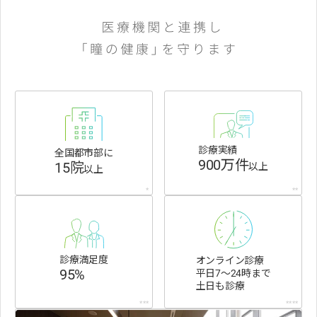
診療実績
全国都市部に
900万件
15院
以上
以上
*
**
診療満足度
オンライン診療
95%
平日7〜24時まで
土日も診療
***
****