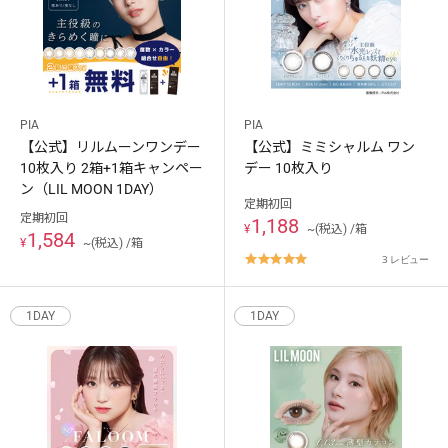
PIA
PIA
【公式】リルムーンワンデー
【公式】ミミシャルム ワン
キャンセル
ログアウトする
10枚入り 2箱+1箱キャンペー
デー 10枚入り
ン（LIL MOON 1DAY）
定期初回
定期初回
1,188
¥
~(税込) /箱
1,584
¥
~(税込) /箱
5.0
3 レビュー
star
rating
1DAY
1DAY