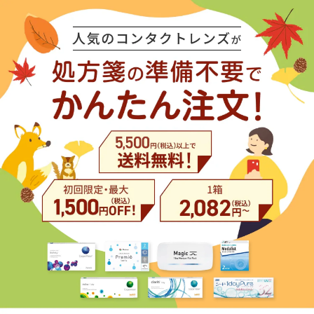
コ
ン
テ
ン
ツ
に
ス
キ
ッ
プ
す
る