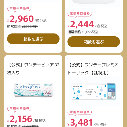
2,960
2,444
¥
/箱 税込
¥
/箱 税込
通常価格
¥3,700税込
通常価格
¥3,055税込
箱数を選ぶ
箱数を選ぶ
【公式】ワンデーピュア 32
【公式】ワンデープレミオ
枚入り
トーリック 【乱視用】
2,156
3,481
¥
/箱 税込
¥
/箱 税込
通常価格
¥2,695税込