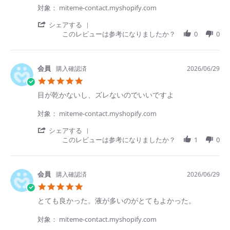
SAITOU
い
対象： miteme-contact.myshopify.com
Y.
つ
on
も
'
シェアする
29
安
Share
このレビューは参考になりましたか？
0
0
Jun
く
Review
2026
て、
by
発
SAITOU
送
Y.
購入確認済
2026/06/29
も
on
5.0
早
29
star
く
Jun
Review
review
目が乾かないし、ズレないのでいいですよ
rating
て
2026
by
stating
助
香
目
対象： miteme-contact.myshopify.com
か
代
が
り
氏.
乾
'
シェアする
ま
on
か
Share
このレビューは参考になりましたか？
1
0
す！
29
な
Review
Jun
い
by
2026
し、
香
ズ
代
購入確認済
2026/06/29
レ
氏.
5.0
な
on
star
い
29
Review
review
とても良かった。液が多いのがとてもよかった。
rating
の
Jun
by
stating
で
2026
優
と
対象： miteme-contact.myshopify.com
い
希
て