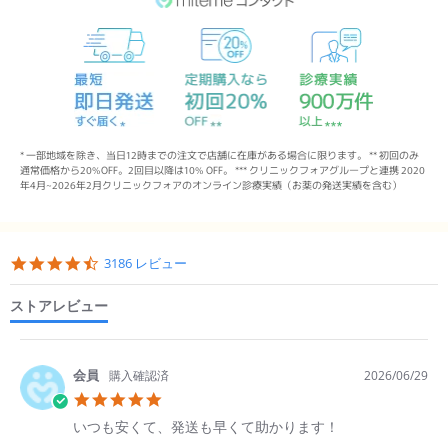
* 一部地域を除き、当日12時までの注文で店舗に在庫がある場合に限ります。 ** 初回のみ
通常価格から20%OFF。2回目以降は10% OFF。 *** クリニックフォアグループと連携 2020
年4月~2026年2月クリニックフォアのオンライン診療実績（お薬の発送実績を含む）
Popup
content
4.6
3186 レビュー
starts
star
rating
ストアレビュー
購入確認済
2026/06/29
5.0
star
Review
review
いつも安くて、発送も早くて助かります！
rating
by
stating