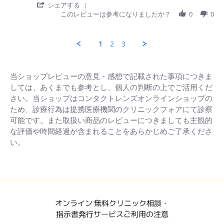
27
か
'
シェアする
Jun
ら
Share
このレビューは参考になりましたか？
0
0
2026
届
Review
く
by
の
明
1
2
3
が
美
驚
水.
く
on
ほ
27
当ショップレビューの意見・感想で記載された事項につきま
ど
Jun
しては、あくまでも参考とし、個人の判断の上でご活用くだ
は
2026
や
さい。当ショップはコンタクトレンズオンラインショップの
か
ため、診療行為は提携医療機関のクリニックフォアにて診察
っ
可能です。また取扱い商品のレビューにつきましても主観的
た
な評価や時間経過が含まれることをあらかじめご了承くださ
で
す。
い。
初
め
て
購
Popup
入
content
す
ends
る
オンライン 無料クリニック相談・
際
指示書発行サービスご利用の注意
の