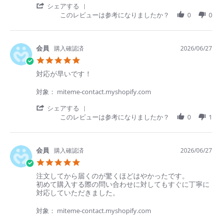
い
佐.
も
'
シェアする
で
on
良
Share
このレビューは参考になりましたか？
0
0
す
29
か
Review
よ
Jun
っ
by
2026
た。
優
液
希
購入確認済
2026/06/27
が
佐.
5.0
多
on
star
い
29
Review
review
対応が早いです！
rating
の
Jun
by
stating
が
2026
順
対
対象： miteme-contact.myshopify.com
と
史
応
て
川.
が
'
シェアする
も
on
早
Share
このレビューは参考になりましたか？
0
1
よ
27
い
Review
か
Jun
で
by
っ
2026
す！
順
た。
史
購入確認済
2026/06/27
川.
5.0
on
star
27
Review
review
注文してから届くのが驚くほどはやかったです。
rating
Jun
by
stating
初めて購入する際の問い合わせに対してもすぐに丁寧に
2026
明
注
対応していただきました。
美
文
水.
し
対象： miteme-contact.myshopify.com
on
て