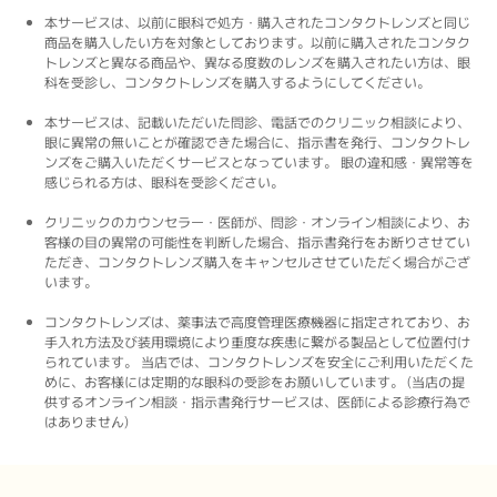
問
い
本サービスは、以前に眼科で処方・購入されたコンタクトレンズと同じ
合
商品を購入したい方を対象としております。以前に購入されたコンタク
わ
トレンズと異なる商品や、異なる度数のレンズを購入されたい方は、眼
せ
科を受診し、コンタクトレンズを購入するようにしてください。
に
対
本サービスは、記載いただいた問診、電話でのクリニック相談により、
し
眼に異常の無いことが確認できた場合に、指示書を発行、コンタクトレ
て
ンズをご購入いただくサービスとなっています。 眼の違和感・異常等を
も
感じられる方は、眼科を受診ください。
す
ぐ
クリニックのカウンセラー・医師が、問診・オンライン相談により、お
に
客様の目の異常の可能性を判断した場合、指示書発行をお断りさせてい
丁
ただき、コンタクトレンズ購入をキャンセルさせていただく場合がござ
寧
います。
に
対
コンタクトレンズは、薬事法で高度管理医療機器に指定されており、お
応
し
手入れ方法及び装用環境により重度な疾患に繋がる製品として位置付け
て
られています。 当店では、コンタクトレンズを安全にご利用いただくた
い
めに、お客様には定期的な眼科の受診をお願いしています。 (当店の提
た
供するオンライン相談・指示書発行サービスは、医師による診療行為で
だ
はありません)
き
ま
し
た。