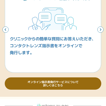
通常価格
¥2,451税込
通常価格
¥2,861税込
3,672
3,108
3,672
¥
/箱 税込
¥
/箱 税込
¥
/箱 税込
通常価格
¥4,590税込
通常価格
¥3,885税込
通常価格
¥4,590税込
3,299
¥
/箱 税込
通常価格
¥4,123税込
オンライン指示書発行サービスについて
詳しくはこちら