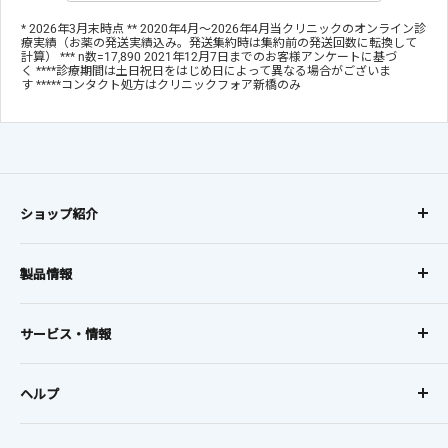
* 2026年3月末時点 ** 2020年4月～2026年4月当クリニックのオンライン診
療実績（お薬の発送実績込み。発送集約時は集約前の発送回数に転換して
計算） *** n数=17,890 2021年12月7日までのお客様アンケートに基づ
く ****診療期間は土日祝日をはじめ日によって異なる場合がございま
す *****コンタクト処方はクリニックフォア新橋のみ
ショップ紹介
コンタクトレンズに、
製品情報
オンラインでも安心を。
レンズタイプから探す
お得な定期購入で初回20%OFF、
サービス・情報
レンズメーカーから探す
2回目以降10%OFF!!
利用規約・プライバシーポリシー・特定商取引法に基づく表
セール
5,500円(税込)以上で全国送料無料
記
ヘルプ
ミテミィコンタクトについて
お支払い・配送方法
ご利用ガイド