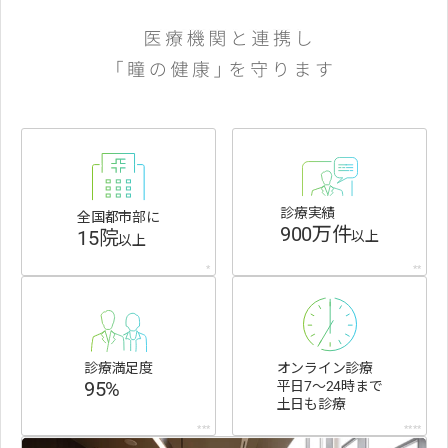
診療実績
全国都市部に
900万件
15院
以上
以上
*
**
診療満足度
オンライン診療
95%
平日7〜24時まで
土日も診療
***
****