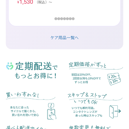
1,530
567
¥
（税込）〜
¥
（
ケア用品一覧へ