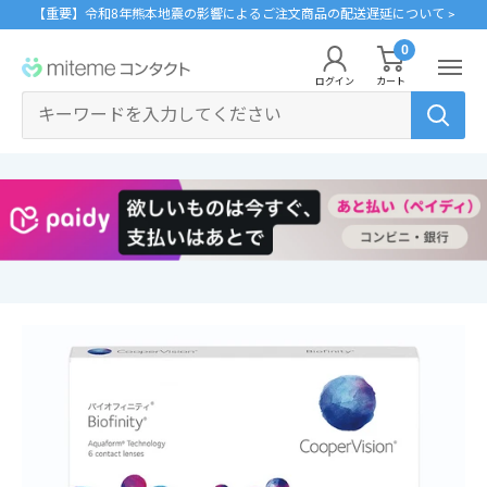
コ
【重要】令和8年熊本地震の影響によるご注文商品の配送遅延について >
ン
0
miteme
テ
ログイン
カート
contact
ン
マイアカウント
ツ
に
ポイントを交換する
ス
レンズタイプから探す
メーカーから探す
ログイン・新規会員登録はこちら
キ
1Day
ジョンソン・エンド・ジョンソン
ッ
クリニックフォアやアプリ「クリフォア」と同じアカウントをご利用いただけま
す。
プ
2Week
メニコン
す
る
乱視用
クーパービジョン
レンズタイプから探す
カラコン
シード
メーカーから探す
遠近両用
ボシュロム