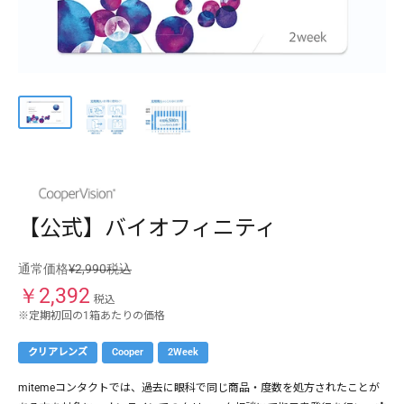
ケア用品
PIA
コラム
ご利用ガイド
よくあるご質問
【公式】バイオフィニティ
通常価格
¥2,990税込
￥
2,392
税込
※定期初回の1箱あたりの価格
クリアレンズ
Cooper
2Week
mitemeコンタクトでは、過去に眼科で同じ商品・度数を処方されたことが