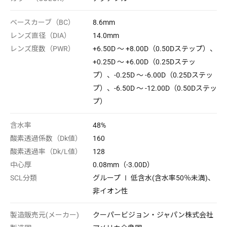
ベースカーブ（BC）
8.6mm
レンズ直径（DIA）
14.0mm
レンズ度数（PWR）
+6.50D ～ +8.00D（0.50Dステップ）、
+0.25D ～ +6.00D（0.25Dステッ
プ）、-0.25D ～ -6.00D（0.25Dステッ
プ）、-6.50D ～ -12.00D（0.50Dステッ
プ）
含水率
48%
酸素透過係数（Dk値）
160
酸素透過率（Dk/L値）
128
中心厚
0.08mm（-3.00D）
SCL分類
グループ Ⅰ 低含水(含水率50％未満)、
非イオン性
製造販売元(メーカー)
クーパービジョン・ジャパン株式会社