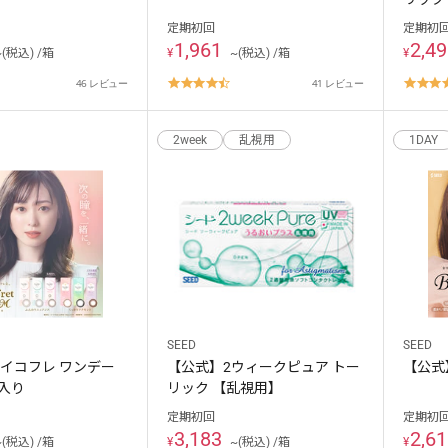
定期初回
定期初
1,961
2,4
~(税込) /箱
¥
~(税込) /箱
¥
.7
4.7
46 レビュー
41 レビュー
tar
star
ating
rating
2week
乱視用
1DAY
SEED
SEED
イコフレ ワンデー
【公式】2ウィークピュア トー
【公式
枚入り
リック 【乱視用】
定期初回
定期初
3,183
2,6
~(税込) /箱
¥
~(税込) /箱
¥