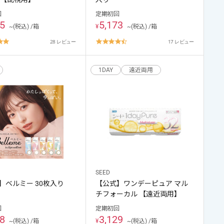
回
定期初回
95
5,173
~(税込) /箱
¥
~(税込) /箱
4.8
4.5
28 レビュー
17 レビュー
star
star
rating
rating
1DAY
遠近両用
SEED
】ベルミー 30枚入り
【公式】ワンデーピュア マル
チフォーカル 【遠近両用】
回
定期初回
18
3,129
~(税込) /箱
¥
~(税込) /箱