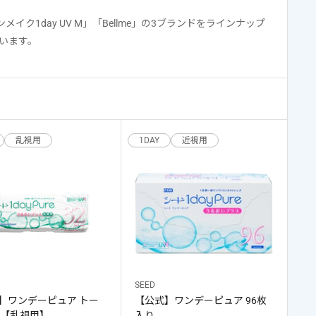
ロインメイク1day UV M」「Bellme」の3ブランドをラインナップ
います。
乱視用
1DAY
近視用
SEED
】ワンデーピュア トー
【公式】ワンデーピュア 96枚
 【乱視用】
入り