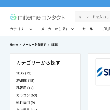
コ
ン
miteme
テ
contact
ン
カテゴリー
メーカーから探す
セール
ご利
ツ
マイアカウント
に
ポイントを交換する
Home
メーカーから探す
SEED
ス
レンズタイプから探す
メーカーから探す
キ
ッ
1Day
ジョンソン・エンド・ジョンソン
カテゴリーから探す
クリニックフォアやアプリ「クリフォア」と同じアカウントをご利用いただけます
プ
2Week
メニコン
1DAY (72)
す
2WEEK (18)
る
レンズタイプから探す
乱視用
クーパービジョン
乱視用 (17)
カラコン (63)
メーカーから探す
カラコン
シード
遠近両用 (9)
遠近両用
ボシュロム