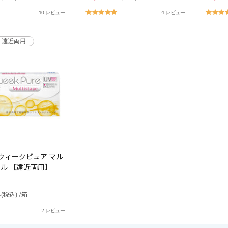
.6
5.0
10 レビュー
4 レビュー
tar
star
ating
rating
遠近両用
ありがとうございました。
ご利用をお待ちしております。
ウィークピュア マル
ル 【遠近両用】
~(税込) /箱
.0
2 レビュー
tar
キャンセル
ログアウ
ating