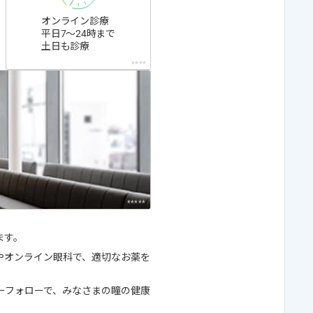
オンライン診療
平日7〜24時まで
土日も診療
****
*****
ます。
やオンライン眼科で、適切なお薬を
ーフォローで、みなさまの瞳の健康