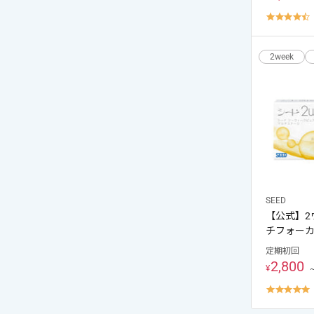
4
s
r
2week
ご利用
次回の
SEED
【公式】2
チフォーカ
定期初回
2,800
¥
5
s
r