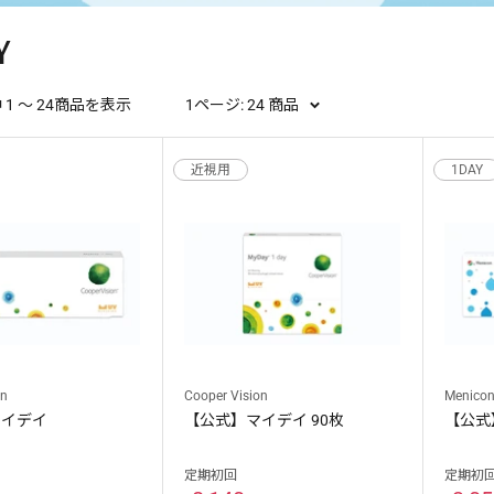
Y
中 1 〜 24商品を表示
1ページ: 24 商品
近視用
1DAY
on
Cooper Vision
Menico
マイデイ
【公式】マイデイ 90枚
【公式
定期初回
定期初