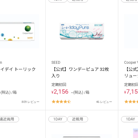
on
SEED
Cooper 
イデイ トーリック
【公式】ワンデーピュア 32枚
【公式
】
入り
リュー
定期初回
定期初
2,156
7,1
~(税込) /箱
¥
~(税込) /箱
¥
.8
4.7
809 レビュー
46 レビュー
tar
star
ating
rating
ありがとうございました。
遠近両用
1DAY
近視用
1DAY
ご利用をお待ちしております。