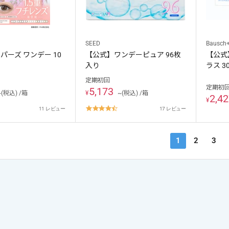
SEED
Bausch
パーズ ワンデー 10
【公式】ワンデーピュア 96枚
【公式
入り
ラス 3
定期初回
定期初
5,173
~(税込) /箱
¥
~(税込) /箱
2,4
¥
.5
4.5
11 レビュー
17 レビュー
tar
star
ating
rating
1
2
3