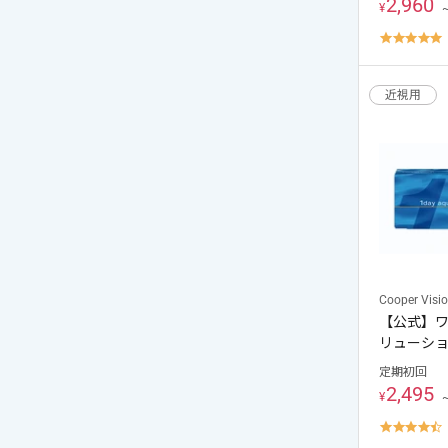
2,960
¥
4
s
r
近視用
Cooper Visi
【公式】
リューシ
定期初回
2,495
¥
4
s