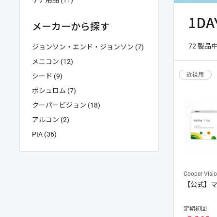
ケア用品 (11)
1DA
ケア用品
PIA
メーカーから探す
コラム
72 製品
ジョンソン・エンド・ジョンソン (7)
メニコン (12)
近視用
シード (9)
ご利用ガイド
ボシュロム (7)
よくあるご質問
クーパービジョン (18)
アルコン (2)
PIA (36)
Cooper Visi
【公式】
定期初回