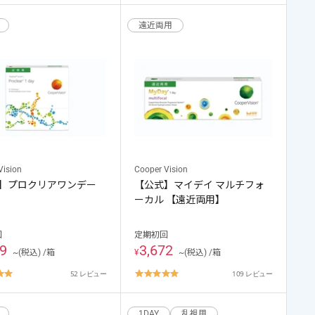
rating
rating
遠近両用
Vision
Cooper Vision
】プロクリアワンデー
【公式】マイデイ マルチフォ
ーカル 【遠近両用】
回
定期初回
99
3,672
~(税込) /箱
¥
~(税込) /箱
4.8
4.9
52 レビュー
109 レビュー
star
star
rating
rating
1DAY
乱視用