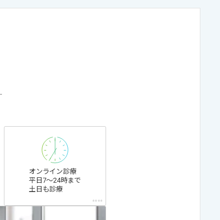
オンライン診療
平日7〜24時まで
土日も診療
****