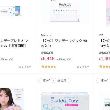
キャンセル
ログアウ
Menicon
PIA
ンデープレミオ マ
【公式】ワンデーマジック 90
【公式
ーカル【遠近両用】
枚入り
10枚
定期初回
定期初
6,948
1,4
~(税込) /箱
¥
~(税込) /箱
¥
.8
4.6
45 レビュー
21 レビュー
tar
star
ating
rating
1DAY
近視用
1DAY