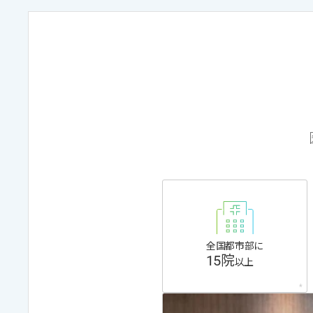
全国都市部に
15院
以上
*