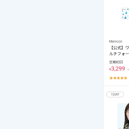
Menicon
【公式】ワ
ルチフォ
定期初回
3,299
¥
4
s
r
1DAY