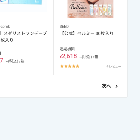
+Lomb
SEED
】メダリストワンデープ
【公式】ベルミー 30枚入り
0枚入り
定期初回
回
2,618
¥
~(税込) /箱
27
~(税込) /箱
4.8
4 レビュー
star
rating
次へ