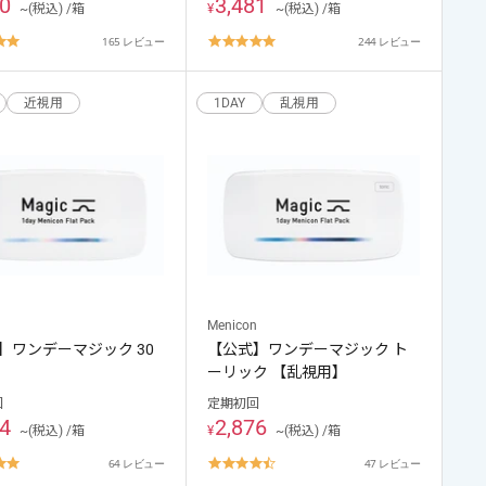
50
3,481
~(税込) /箱
¥
~(税込) /箱
4.8
4.8
165 レビュー
244 レビュー
star
star
rating
rating
近視用
1DAY
乱視用
n
Menicon
】ワンデーマジック 30
【公式】ワンデーマジック ト
ーリック 【乱視用】
回
定期初回
44
2,876
~(税込) /箱
¥
~(税込) /箱
4.8
4.5
64 レビュー
47 レビュー
star
star