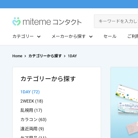
コ
ン
miteme
テ
contact
ン
カテゴリー
メーカーから探す
セール
ご利
ツ
マイアカウント
に
ポイントを交換する
Home
カテゴリーから探す
1DAY
ス
レンズタイプから探す
メーカーから探す
キ
ッ
1Day
ジョンソン・エンド・ジョンソン
カテゴリーから探す
クリニックフォアやアプリ「クリフォア」と同じアカウントをご利用いただけます
プ
2Week
メニコン
1DAY (72)
す
2WEEK (18)
る
レンズタイプから探す
乱視用
クーパービジョン
乱視用 (17)
カラコン (63)
メーカーから探す
カラコン
シード
遠近両用 (9)
遠近両用
ボシュロム