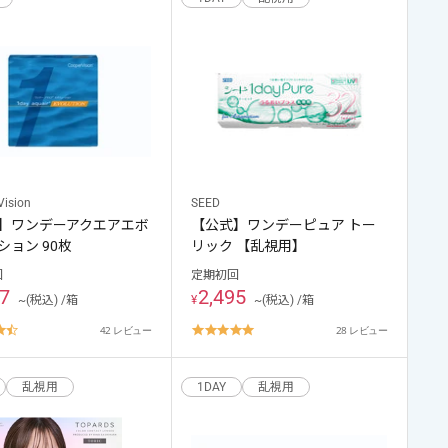
Vision
SEED
】ワンデーアクエアエボ
【公式】ワンデーピュア トー
ション 90枚
リック 【乱視用】
回
定期初回
57
2,495
~(税込) /箱
¥
~(税込) /箱
4.7
4.8
42 レビュー
28 レビュー
star
star
rating
rating
乱視用
1DAY
乱視用