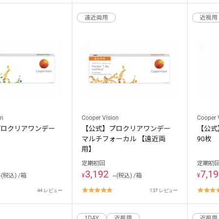
ating
rating
遠近両用
近視用
on
Cooper Vision
Cooper 
プロクリアワンデー
【公式】プロクリアワンデー
【公式
マルチフォーカル 【遠近両
90枚
用】
定期初回
定期初
3,192
7,1
~(税込) /箱
¥
~(税込) /箱
¥
.8
4.8
44 レビュー
137 レビュー
tar
star
ating
rating
1DAY
近視用
近視用