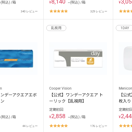
8,140
3,0
~(税込) /箱
¥
~(税込) /箱
¥
.8
4.8
340 レビュー
329 レビュー
tar
star
ating
rating
乱視用
1DAY
on
Cooper Vision
Menico
ワンデーアクエアエボ
【公式】ワンデーアクエア ト
【公式
ョン
ーリック【乱視用】
枚入り
定期初回
定期初
2,858
2,4
~(税込) /箱
¥
~(税込) /箱
¥
.7
4.8
44 レビュー
176 レビュー
tar
star