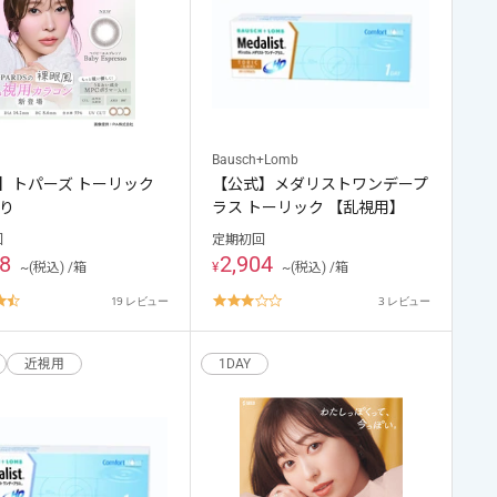
トする
Bausch+Lomb
】トパーズ トーリック
【公式】メダリストワンデープ
入り
ラス トーリック 【乱視用】
回
定期初回
08
2,904
~(税込) /箱
¥
~(税込) /箱
4.6
3.0
19 レビュー
3 レビュー
star
star
rating
rating
近視用
1DAY