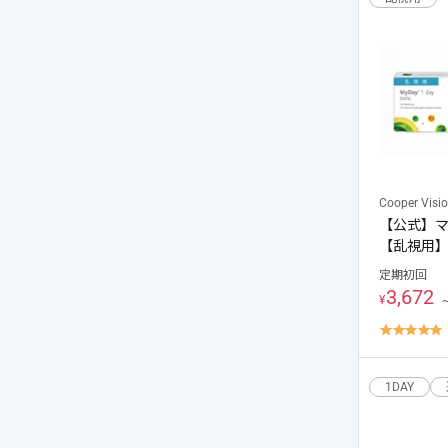
Cooper Visi
【公式】マ
【乱視用
定期初回
3,672
¥
4
s
r
ご利用
1DAY
次回の