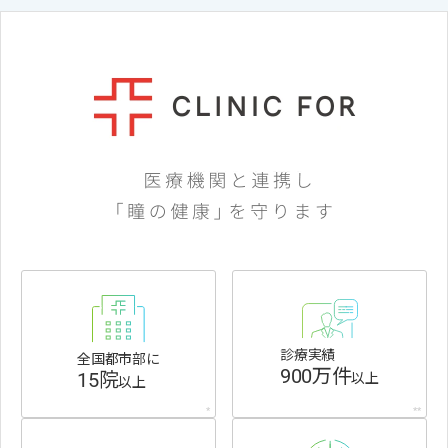
診療実績
全国都市部に
900万件
15院
以上
以上
*
**