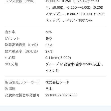
レンズ度数（PWR）
+2.00D～+0.25D（0.25Dステップ）
※、±0.00D、-0.25D～-6.00D（0.25D
ご利用ありがとうございました。
ステップ）、-6.50D～-10.00D（0.50D
次回のご利用をお待ちしております。
ステップ）、※90°・180°のみ
含水率
58%
UVカット
あり
酸素透過係数（Dk値）
27.3
酸素透過率（Dk/L値）
27.3
キャンセル
ログアウトする
中心厚
0.11mm(-3.00D)
SCL分類
グループ Ⅳ 高含水(含水率50％以上)、
イオン性
製造販売元(メーカー)
株式会社シード
製造国
日本
高度医療機器承認番号
22100BZX00759000