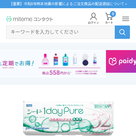
コ
【重要】令和8年熊本地震の影響によるご注文商品の配送遅延について >
ン
0
miteme
テ
ログイン
カート
contact
ン
マイアカウント
ツ
に
ポイントを交換する
ス
レンズタイプから探す
メーカーから探す
ログイン・新規会員登録はこちら
キ
1Day
ジョンソン・エンド・ジョンソン
ッ
クリニックフォアやアプリ「クリフォア」と同じアカウントをご利用いただけま
す。
プ
2Week
メニコン
す
る
乱視用
クーパービジョン
レンズタイプから探す
カラコン
シード
メーカーから探す
遠近両用
ボシュロム