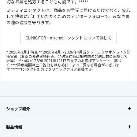
切なお薬を処方することも可能です。*****
ミテミィコンタクトは、商品をお手元に届けるだけでなく、安心
して快適にご利用いただくためのアフターフォローで、みなさま
の瞳の健康を守ります。
CLINIC FOR・mitemeコンタクトについて詳しく
* 2026年3月末時点 ** 2020年4月～2026年4月当クリニックのオンライン診
療実績（お薬の発送実績込み。発送集約時は集約前の発送回数に転換して
計算） *** n数=17,890 2021年12月7日までのお客様アンケートに基づ
く ****診療期間は土日祝日をはじめ日によって異なる場合がございま
す *****コンタクト処方はクリニックフォア新橋のみ
ショップ紹介
コンタクトレンズに、
製品情報
オンラインでも安心を。