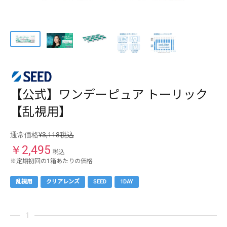
ケア用品
PIA
コラム
ご利用ガイド
【公式】ワンデーピュア トーリック
よくあるご質問
【乱視用】
通常価格
¥3,118税込
￥
2,495
税込
※定期初回の1箱あたりの価格
乱視用
クリアレンズ
SEED
1DAY