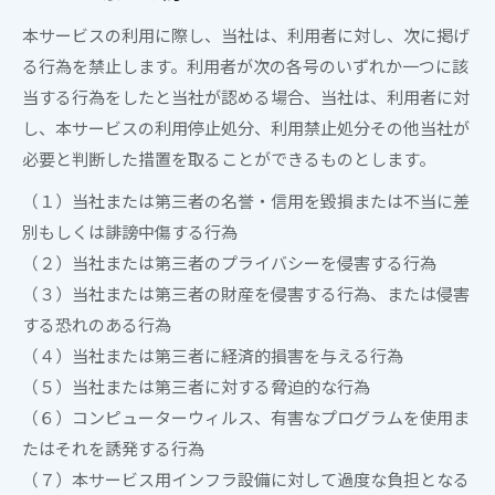
本サービスの利用に際し、
当社
は、利用者に対し、次に掲げ
る行為を禁止します。利用者が次の各号のいずれか一つに該
当する行為をしたと
当社
が認める場合、
当社
は、利用者に対
し、本サービスの利用停止処分、利用禁止処分その他
当社
が
必要と判断した措置を取ることができるものとします。
（１）
当社
または第三者の名誉・信用を毀損または不当に差
別もしくは誹謗中傷する行為
（２）
当社
または第三者のプライバシーを侵害する行為
（３）
当社
または第三者の財産を侵害する行為、または侵害
する恐れのある行為
（４）
当社
または第三者に経済的損害を与える行為
（５）
当社
または第三者に対する脅迫的な行為
（６）コンピューターウィルス、有害なプログラムを使用ま
たはそれを誘発する行為
（７）本サービス用インフラ設備に対して過度な負担となる