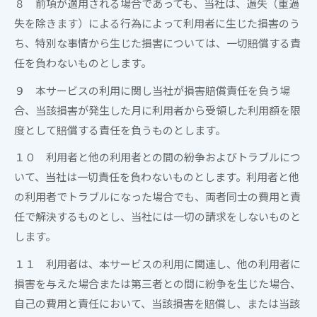
８ 前項が適用される場合であっても、
当社
は、過失（重過
失を除きます）による行為によって利用者に生じた損害のう
ち、特別な事情から生じた損害については、一切賠償する責
任を負わないものとします。
９ 本サービスの利用に関し
当社
が損害賠償責任を負う場
合、当該損害が発生した月に利用者から受領した利用額を限
度として賠償する責任を負うものとします。
１０ 利用者と他の利用者との間の紛争およびトラブルにつ
いて、
当社
は一切責任を負わないものとします。利用者と他
の利用者でトラブルになった場合でも、両者同士の費用と責
任で解決するものとし、
当社
には一切の請求をしないものと
します。
１１ 利用者は、本サービスの利用に関連し、他の利用者に
損害を与えた場合または第三者との間に紛争を生じた場合、
自己の費用と責任において、当該損害を賠償し、または当該