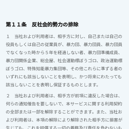
第１１条
反社会的勢力の排除
キャンセル
ログアウトする
１ 当社および利用者は、相手方に対し、自己または自己の
役員もしくは自己の従業員が、暴力団、暴力団員、暴力団員
でなくなった時から５年を経過しない者、暴力団準構成員、
暴力団関係企業、総会屋、社会運動標ぼうゴロ、政治運動標
ぼうゴロ、特殊知能暴力集団等、その他これらに準ずる者の
いずれにも該当しないことを表明し、かつ将来にわたっても
該当しないことを表明し保証するものとします。
２ 当社および利用者は、相手方が前項に違反した場合は、
何らの通知催告を要しないで、本サービスに関する利用契約
の全部または一部を解除することができます。また、当社お
よび利用者は、本項の解除により解除された相手方に損害が
生じても、これを賠償する一切の義務及び責任を負わないも