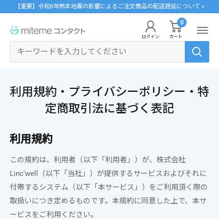
コ
【重要】令和8年熊本地震の影響によるご注文商品の配送遅延について >
ン
0
miteme
テ
ログイン
カート
contact
ン
マイアカウント
ツ
に
ポイントを交換する
利用規約・プライバシーポリシー・特
ス
レンズタイプから探す
メーカーから探す
ログイン・新規会員登録はこちら
キ
定商取引法に基づく表記
1Day
ジョンソン・エンド・ジョンソン
ッ
クリニックフォアやアプリ「クリフォア」と同じアカウントをご利用いただけま
す。
プ
利用規約
2Week
メニコン
す
る
この規約は、利用者（以下「利用者」）が、株式会社
乱視用
クーパービジョン
レンズタイプから探す
Linc'well（以下「当社」）が提供するサービスおよびそれに
カラコン
シード
付帯するシステム（以下「本サービス」）をご利用頂く際の
メーカーから探す
取扱いにつき定めるものです。本規約に同意した上で、本サ
遠近両用
ボシュロム
ービスをご利用ください。