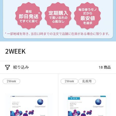
ケア用品
PIA
コラム
ご利用ガイド
2WEEK
よくあるご質問
絞り込み
18 商品
2Week
2Week
乱視用