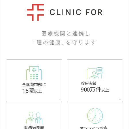
診療実績
全国都市部に
900万件
15院
以上
以上
*
**
診療満足度
オンライン診療