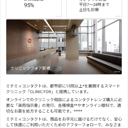
95%
平日7〜24時まで
土日も診療
***
****
クリニックフォア新橋
*****
ミテミィコンタクトは、都市部に15院以上*を展開するスマート
クリニック「CLINIC FOR」と提携しています。
オンラインでのクリニック相談によるコンタクトレンズ購入に必
要な「装用指示書」の発行、各種検査**やオンライン眼科で、適
切なお薬を処方することも可能です。*****
ミテミィコンタクトは、商品をお手元に届けるだけでなく、安心
して快適にご利用いただくためのアフターフォローで、みなさま