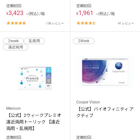
定期初回
定期初回
3,423
1,961
¥
~(税込) /箱
¥
~(税込) /箱
4.8
4.7
138 レビュー
41 レビュー
star
star
rating
rating
2week
乱視用
2Week
遠近両用
Cooper Vision
Menicon
【公式】バイオフィニティ ア
【公式】2ウィークプレミオ
クティブ
遠近両用トーリック 【遠近
両用・乱視用】
定期初回
定期初回