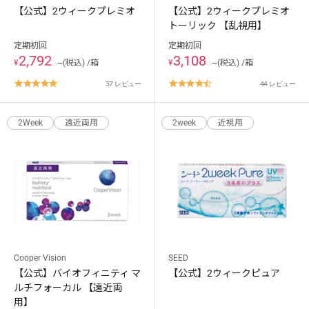
【公式】2ウィークプレミオ
【公式】2ウィークプレミオ
トーリック 【乱視用】
定期初回
定期初回
2,792
3,108
¥
~(税込) /箱
¥
~(税込) /箱
4.8
4.7
37 レビュー
44 レビュー
star
star
rating
rating
2Week
遠近両用
2week
近視用
Cooper Vision
SEED
【公式】バイオフィニティ マ
【公式】2ウィークピュア
ルチフォーカル 【遠近両
用】