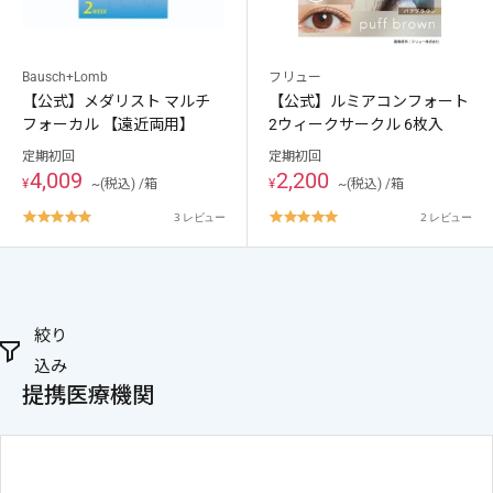
Bausch+Lomb
フリュー
【公式】メダリスト マルチ
【公式】ルミアコンフォート
フォーカル 【遠近両用】
2ウィークサークル 6枚入
定期初回
定期初回
4,009
2,200
¥
~(税込) /箱
¥
~(税込) /箱
5.0
5.0
3 レビュー
2 レビュー
star
star
rating
rating
絞り
込み
提携医療機関