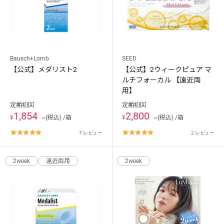
Bausch+Lomb
SEED
【公式】メダリスト2
【公式】2ウィークピュア マ
ルチフォーカル 【遠近両
用】
定期初回
定期初回
1,854
2,800
¥
~(税込) /箱
¥
~(税込) /箱
5.0
5.0
7 レビュー
2 レビュー
star
star
rating
rating
2week
遠近両用
2week