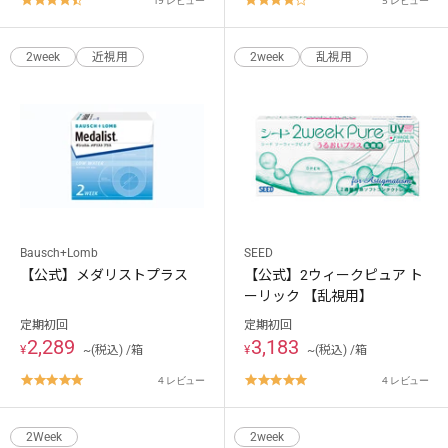
4.7
4.2
star
star
rating
rating
2week
近視用
2week
乱視用
ご利用ありがとうございました。
Bausch+Lomb
SEED
次回のご利用をお待ちしております。
【公式】メダリストプラス
【公式】2ウィークピュア ト
ーリック 【乱視用】
定期初回
定期初回
2,289
3,183
¥
~(税込) /箱
¥
~(税込) /箱
4.8
5.0
4 レビュー
4 レビュー
star
star
キャンセル
ログアウトする
rating
rating
2Week
2week