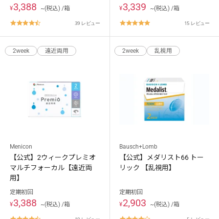
3,388
3,339
¥
~(税込) /箱
¥
~(税込) /箱
4.7
4.8
39 レビュー
15 レビュー
star
star
rating
rating
2week
遠近両用
2week
乱視用
Menicon
Bausch+Lomb
【公式】2ウィークプレミオ
【公式】メダリスト66 トー
マルチフォーカル【遠近両
リック 【乱視用】
用】
定期初回
定期初回
3,388
2,903
¥
~(税込) /箱
¥
~(税込) /箱
19 レビュー
5 レビュー