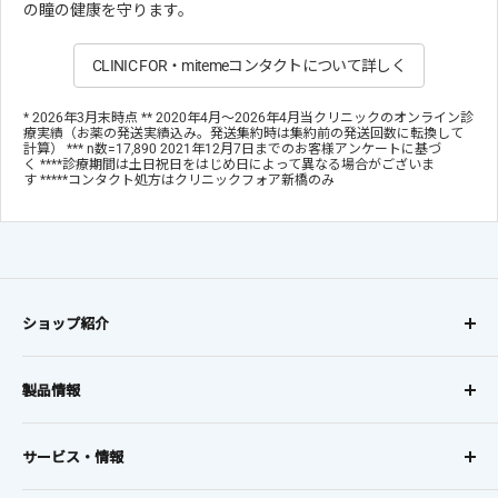
の瞳の健康を守ります。
CLINIC FOR・mitemeコンタクトについて詳しく
* 2026年3月末時点 ** 2020年4月～2026年4月当クリニックのオンライン診
療実績（お薬の発送実績込み。発送集約時は集約前の発送回数に転換して
計算） *** n数=17,890 2021年12月7日までのお客様アンケートに基づ
く ****診療期間は土日祝日をはじめ日によって異なる場合がございま
す *****コンタクト処方はクリニックフォア新橋のみ
ショップ紹介
コンタクトレンズに、
製品情報
オンラインでも安心を。
レンズタイプから探す
お得な定期購入で初回20%OFF、
サービス・情報
レンズメーカーから探す
2回目以降10%OFF!!
利用規約・プライバシーポリシー・特定商取引法に基づく表