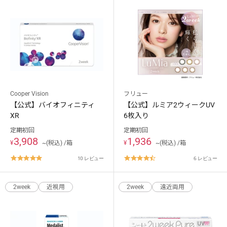
Cooper Vision
フリュー
【公式】バイオフィニティ
【公式】ルミア2ウィークUV
XR
6枚入り
定期初回
定期初回
3,908
1,936
¥
~(税込) /箱
¥
~(税込) /箱
4.9
4.5
10 レビュー
6 レビュー
star
star
rating
rating
2week
近視用
2week
遠近両用