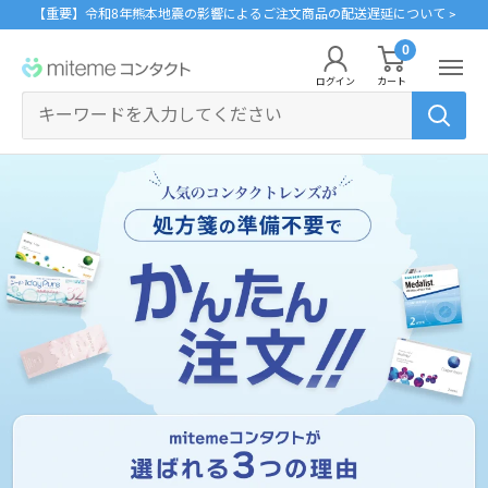
コ
【重要】令和8年熊本地震の影響によるご注文商品の配送遅延について >
ン
0
miteme
テ
ログイン
カート
contact
ン
マイアカウント
ツ
に
ポイントを交換する
ス
レンズタイプから探す
メーカーから探す
ログイン・新規会員登録はこちら
キ
1Day
ジョンソン・エンド・ジョンソン
ッ
クリニックフォアやアプリ「クリフォア」と同じアカウントをご利用いただけま
す。
プ
2Week
メニコン
す
る
乱視用
クーパービジョン
レンズタイプから探す
カラコン
シード
メーカーから探す
遠近両用
ボシュロム