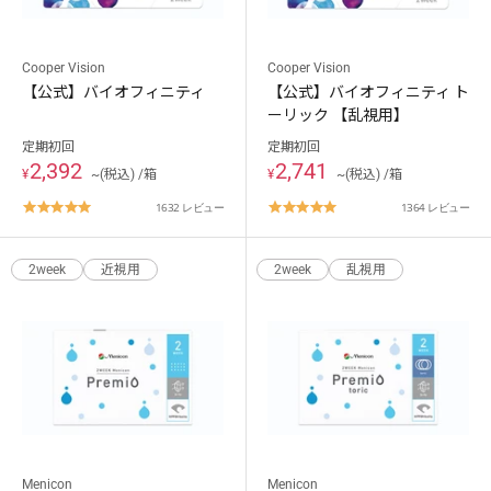
Cooper Vision
Cooper Vision
【公式】バイオフィニティ
【公式】バイオフィニティ ト
ーリック 【乱視用】
定期初回
定期初回
2,392
2,741
¥
~(税込) /箱
¥
~(税込) /箱
4.8
4.8
1632 レビュー
1364 レビュー
star
star
rating
rating
2week
近視用
2week
乱視用
Menicon
Menicon