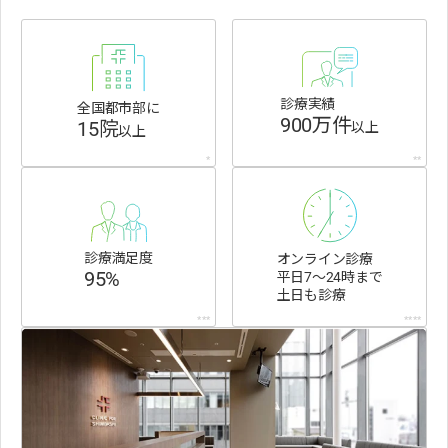
診療実績
全国都市部に
900万件
15院
以上
以上
*
**
診療満足度
オンライン診療
95%
平日7〜24時まで
土日も診療
***
****