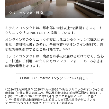
クリニックフォア新橋
*****
ミテミィコンタクトは、都市部に15院以上*を展開するスマート
クリニック「CLINIC FOR」と提携しています。
オンラインでのクリニック相談によるコンタクトレンズ購入に必
要な「装用指示書」の発行、各種検査**やオンライン眼科で、適
切なお薬を処方することも可能です。*****
ミテミィコンタクトは、商品をお手元に届けるだけでなく、安心
して快適にご利用いただくためのアフターフォローで、みなさま
の瞳の健康を守ります。
CLINIC FOR・mitemeコンタクトについて詳しく
* 2026年3月末時点 ** 2020年4月～2026年4月当クリニックのオンライン診
療実績（お薬の発送実績込み。発送集約時は集約前の発送回数に転換して
計算） *** n数=17,890 2021年12月7日までのお客様アンケートに基づ
く ****診療期間は土日祝日をはじめ日によって異なる場合がございま
す *****コンタクト処方はクリニックフォア新橋のみ