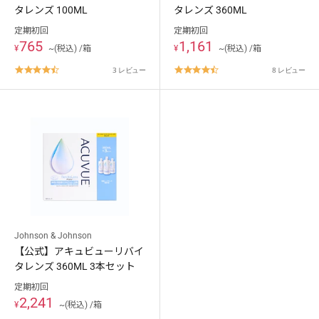
タレンズ 100ML
タレンズ 360ML
定期初回
定期初回
765
1,161
¥
~(税込) /箱
¥
~(税込) /箱
4.7
4.5
3 レビュー
8 レビュー
star
star
rating
rating
Johnson & Johnson
【公式】アキュビューリバイ
ご利用ありがとうございました。
タレンズ 360ML 3本セット
次回のご利用をお待ちしております。
定期初回
2,241
¥
~(税込) /箱