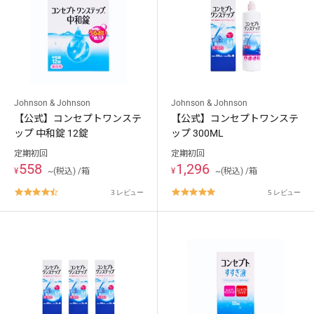
ケア用品
PIA
コラム
Johnson & Johnson
Johnson & Johnson
ご利用ガイド
【公式】コンセプトワンステ
【公式】コンセプトワンステ
ップ 中和錠 12錠
ップ 300ML
よくあるご質問
定期初回
定期初回
558
1,296
¥
~(税込) /箱
¥
~(税込) /箱
4.7
4.8
3 レビュー
5 レビュー
star
star
rating
rating