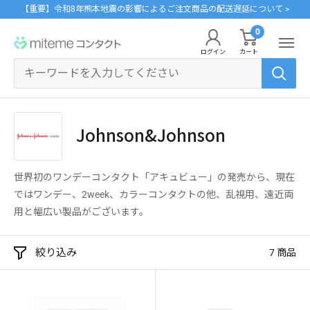
コ
【重要】令和8年熊本地震の影響によるご注文商品の配送遅延について >
ン
0
miteme
テ
ログイン
カート
contact
ン
マイアカウント
ツ
に
ポイントを交換する
ス
レンズタイプから探す
メーカーから探す
Johnson&Johnson
ログイン・新規会員登録はこちら
キ
1Day
ジョンソン・エンド・ジョンソン
ッ
クリニックフォアやアプリ「クリフォア」と同じアカウントをご利用いただけま
世界初のワンデーコンタクト「アキュビュー」の発売から、現在
す。
プ
2Week
メニコン
ではワンデー、2week、カラーコンタクトの他、乱視用、遠近両
す
用と幅広い製品がございます。
る
乱視用
クーパービジョン
レンズタイプから探す
絞り込み
7 商品
カラコン
シード
メーカーから探す
遠近両用
ボシュロム