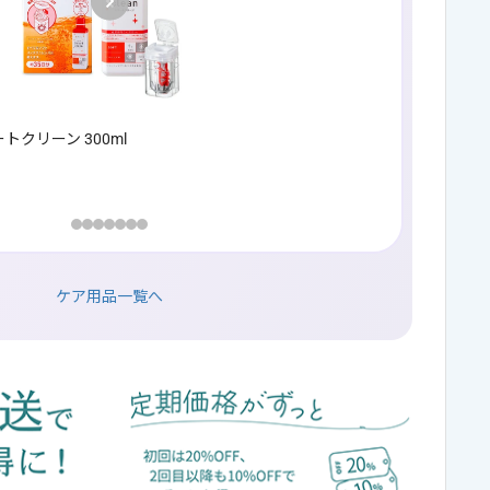
Johnson & Johnson
トクリーン 300ml
【公式】コンセプト
トする
567
¥
（税込）〜
ケア用品一覧へ