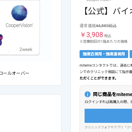
【公式】バイオ
通常価格
¥4,885税込
￥
3,908
税込
※定期初回の1箱あたりの価格
強度近視用・強度遠視用
mitemeコンタクトでは、過
ンでのクリニック相談にて指示
ロールオーバー
ただくことができます。
同じ商品をmite
ログインすれば再購入の際、
クリニックフォアやアプリ「ク