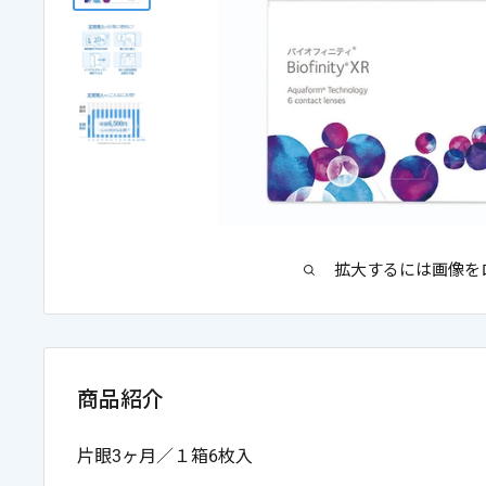
ケア用品
PIA
コラム
ご利用ガイド
よくあるご質問
拡大するには画像を
商品紹介
片眼3ヶ月／１箱6枚入