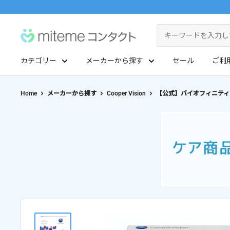
コ
ン
miteme
テ
contact
ン
カテゴリー
メーカーから探す
セール
ご利
ツ
マイアカウント
に
ポイントを交換する
Home
メーカーから探す
Cooper Vision
【公式】バイオフィニティ 
ス
レンズタイプから探す
メーカーから探す
キ
ッ
1Day
ジョンソン・エンド・ジョンソン
クリニックフォアやアプリ「クリフォア」と同じアカウントをご利用いただけます
プ
2Week
メニコン
す
る
レンズタイプから探す
乱視用
クーパービジョン
メーカーから探す
カラコン
シード
遠近両用
ボシュロム