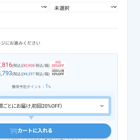
ージにお進みください
7,816
(税込)
(
¥3,908
税込/箱)
8,793
(税込)
(
¥4,397
税込/箱)
1
獲得予定ポイント：
%
カートに入れる