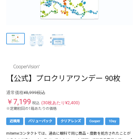
ケア用品
PIA
コラム
ご利用ガイド
よくあるご質問
【公式】プロクリアワンデー 90枚
通常価格
¥8,999税込
￥
7,199
(30枚あたり
¥2,400
)
税込
※定期初回の1箱あたりの価格
近視用
バリューパック
クリアレンズ
Cooper
1Day
mitemeコンタクトでは、過去に眼科で同じ商品・度数を処方されたことが