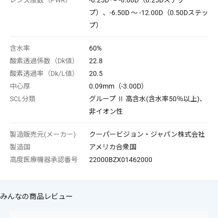
レンズ度数（PWR）
-0.25D ～ -6.00D（0.25Dステッ
プ）、-6.50D ～ -12.00D（0.50Dステッ
プ）
含水率
60%
酸素透過係数（Dk値）
22.8
酸素透過率（Dk/L値）
20.5
中心厚
0.09mm（-3.00D）
SCL分類
グループ Ⅱ 高含水(含水率50％以上)、
非イオン性
製造販売元(メーカー)
クーパービジョン・ジャパン株式会社
製造国
アメリカ合衆国
高度医療機器承認番号
22000BZX01462000
みんなの商品レビュー