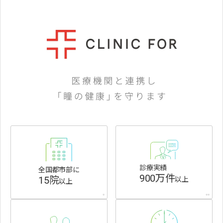
診療実績
全国都市部に
900万件
15院
以上
以上
*
**