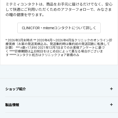
ミテミィコンタクトは、商品をお手元に届けるだけでなく、安心
して快適にご利用いただくためのアフターフォローで、みなさま
の瞳の健康を守ります。
CLINIC FOR・mitemeコンタクトについて詳しく
* 2026年3月末時点 ** 2020年4月～2026年4月当クリニックのオンライン診
療実績（お薬の発送実績込み。発送集約時は集約前の発送回数に転換して
計算） *** n数=17,890 2021年12月7日までのお客様アンケートに基づ
く ****診療期間は土日祝日をはじめ日によって異なる場合がございま
す *****コンタクト処方はクリニックフォア新橋のみ
ショップ紹介
コンタクトレンズに、
製品情報
オンラインでも安心を。
レンズタイプから探す
お得な定期購入で初回20%OFF、