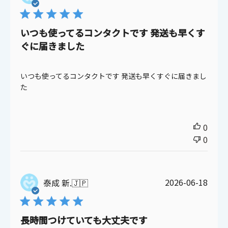
開
日
いつも使ってるコンタクトです 発送も早くす
ぐに届きました
いつも使ってるコンタクトです 発送も早くすぐに届きまし
た
0
ご利用ありがとうございました。
0
次回のご利用をお待ちしております。
公
2026-06-18
泰成 新.
🇯🇵
開
日
長時間つけていても大丈夫です
キャンセル
ログアウトする