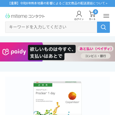
コ
【重要】令和8年熊本地震の影響によるご注文商品の配送遅延について >
ン
0
miteme
テ
ログイン
カート
contact
ン
マイアカウント
ツ
に
ポイントを交換する
ス
レンズタイプから探す
メーカーから探す
ログイン・新規会員登録はこちら
キ
1Day
ジョンソン・エンド・ジョンソン
ッ
クリニックフォアやアプリ「クリフォア」と同じアカウントをご利用いただけま
す。
プ
2Week
メニコン
す
る
乱視用
クーパービジョン
レンズタイプから探す
カラコン
シード
メーカーから探す
遠近両用
ボシュロム