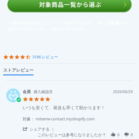
※通常税込価格からクーポン利用で10%OFF。更に定期購入の
選択で初回20%OFF、2回目以降10%OFF
Popup
content
4.6
3186 レビュー
starts
star
rating
ストアレビュー
購入確認済
2026/06/29
5.0
star
Review
review
いつも安くて、発送も早くて助かります！
rating
by
stating
SAITOU
い
対象： miteme-contact.myshopify.com
Y.
つ
on
も
'
シェアする
29
安
Share
このレビューは参考になりましたか？
0
0
Jun
く