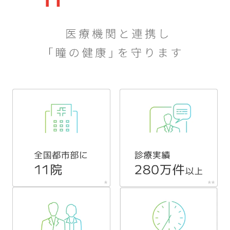
に
対
し
て
も
す
ぐ
に
丁
寧
に
対
応
し
て
い
た
だ
き
ま
し
た。