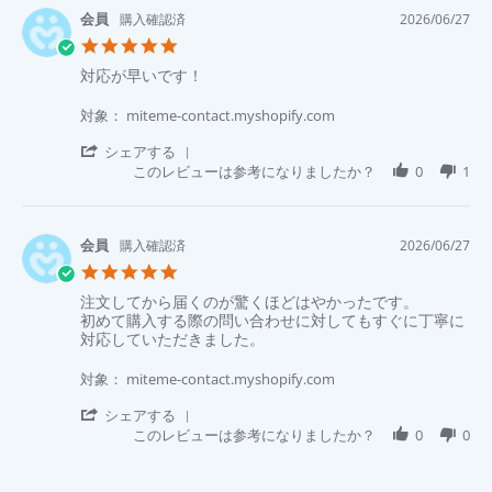
液
希
購入確認済
2026/06/27
が
佐.
5.0
多
on
star
い
29
Review
review
対応が早いです！
rating
の
Jun
by
stating
が
2026
順
対
対象： miteme-contact.myshopify.com
と
史
応
て
川.
が
'
シェアする
も
on
早
Share
このレビューは参考になりましたか？
0
1
よ
27
い
Review
か
Jun
で
by
っ
2026
す！
順
た。
史
購入確認済
2026/06/27
川.
5.0
on
star
27
Review
review
注文してから届くのが驚くほどはやかったです。
rating
Jun
by
stating
初めて購入する際の問い合わせに対してもすぐに丁寧に
2026
明
注
対応していただきました。
美
文
水.
し
対象： miteme-contact.myshopify.com
on
て
27
か
'
シェアする
Jun
ら
Share
このレビューは参考になりましたか？
0
0
2026
届
Review
く
by
の
明