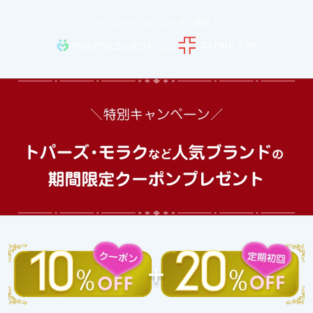
コ
ン
テ
ン
ツ
に
ス
キ
ッ
プ
す
る