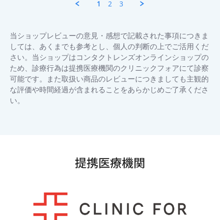
1
2
3
が
美
驚
水.
く
on
ほ
27
当ショップレビューの意見・感想で記載された事項につきま
ど
Jun
しては、あくまでも参考とし、個人の判断の上でご活用くだ
は
2026
や
さい。当ショップはコンタクトレンズオンラインショップの
か
ため、診療行為は提携医療機関のクリニックフォアにて診察
っ
可能です。また取扱い商品のレビューにつきましても主観的
た
な評価や時間経過が含まれることをあらかじめご了承くださ
で
す。
い。
初
め
て
購
Popup
入
content
す
ends
る
際
の
問
い
合
わ
せ