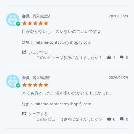
Review
2026
て、
by
発
SAITOU
送
Y.
購入確認済
2026/06/29
も
on
5.0
早
29
star
く
Jun
Review
review
目が乾かないし、ズレないのでいいですよ
rating
て
2026
by
stating
助
香
目
対象： miteme-contact.myshopify.com
か
代
が
り
氏.
乾
'
シェアする
ま
on
か
Share
このレビューは参考になりましたか？
1
0
す！
29
な
Review
Jun
い
by
2026
し、
香
ズ
代
購入確認済
2026/06/29
レ
氏.
5.0
な
on
star
い
29
Review
review
とても良かった。液が多いのがとてもよかった。
rating
の
Jun
by
stating
で
2026
優
と
対象： miteme-contact.myshopify.com
い
希
て
い
佐.
も
'
シェアする
で
on
良
Share
このレビューは参考になりましたか？
0
0
す
29
か
Review
よ
Jun
っ
by
2026
た。
優