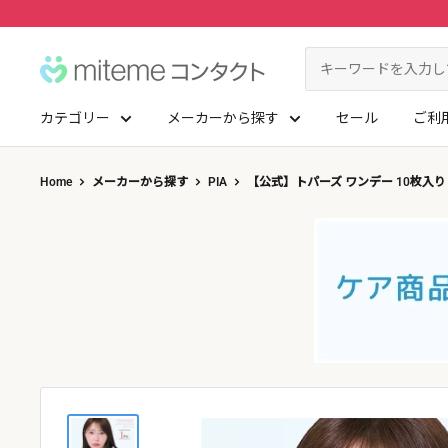
コ
ン
miteme
テ
contact
ン
カテゴリー
メーカーから探す
セール
ご利
ツ
マイアカウント
に
ポイントを交換する
Home
メーカーから探す
PIA
【公式】トパーズ ワンデー 10枚入り
ス
レンズタイプから探す
メーカーから探す
キ
ッ
1Day
ジョンソン・エンド・ジョンソン
クリニックフォアやアプリ「クリフォア」と同じアカウントをご利用いただけます
プ
2Week
メニコン
す
る
レンズタイプから探す
乱視用
クーパービジョン
メーカーから探す
カラコン
シード
遠近両用
ボシュロム