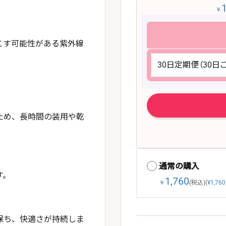
￥
こす可能性がある紫外線
ため、長時間の装用や乾
通常の購入
す。
1,760
￥
(税込)
(
¥1,760
保ち、快適さが持続しま