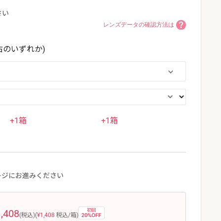
さい
レンズデータの確認方法は
右のいずれか)
+1箱
+1箱
ージにお進みください
1,408
(税込)
(
¥1,408
税込/箱)