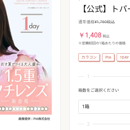
【公式】トパー
通常価格
¥1,760税込
￥
1,408
税込
※定期初回の1箱あたりの価格
カラコン
PIA
1DAY
箱数をご選択ください