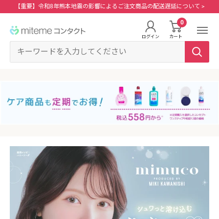
コ
【重要】令和8年熊本地震の影響によるご注文商品の配送遅延について >
ン
0
miteme
テ
ログイン
カート
contact
ン
マイアカウント
ツ
に
ポイントを交換する
ス
レンズタイプから探す
メーカーから探す
ログイン・新規会員登録はこちら
キ
1Day
ジョンソン・エンド・ジョンソン
ッ
クリニックフォアやアプリ「クリフォア」と同じアカウントをご利用いただけま
す。
プ
2Week
メニコン
す
る
乱視用
クーパービジョン
レンズタイプから探す
カラコン
シード
メーカーから探す
遠近両用
ボシュロム