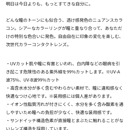
明日は今日よりも、もっとすてきな自分に。
どんな瞳のトーンにも似合う、透け感発色のニュアンスカラ
コン。シアーなカラーリングが瞳と重なり合って、あなただ
けの特別な色合いに発色。自由自在に印象の変化を楽しむ、
次世代カラーコンタクトレンズ。
・UVカット肌や瞳に有害といわれ、白内障などの眼病を引
き起こす危険性のある紫外線を99％カットします。※UV-A
波75％、UV-B波99％カット
・高含水水分が多く含むやわらかい素材で、瞳に違和感なく
快適なつけ心地です。※装用感には個人差があります。
・イオン性脂質汚れが付きにくく、水分を多く含み酸素を通
しやすいため瞳への負担が少なく、快適な装用感です。
・サンドイッチ構造色素が直接瞳とまぶたに触れることがな
いレンズ構造を採用しています。