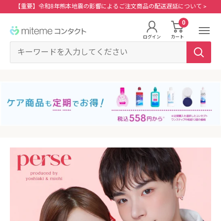
コ
【重要】令和8年熊本地震の影響によるご注文商品の配送遅延について >
ン
0
miteme
テ
ログイン
カート
contact
ン
マイアカウント
ツ
に
ポイントを交換する
ス
レンズタイプから探す
メーカーから探す
ログイン・新規会員登録はこちら
キ
1Day
ジョンソン・エンド・ジョンソン
ッ
クリニックフォアやアプリ「クリフォア」と同じアカウントをご利用いただけま
す。
プ
2Week
メニコン
す
る
乱視用
クーパービジョン
レンズタイプから探す
カラコン
シード
メーカーから探す
遠近両用
ボシュロム