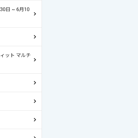
日 ~ 6月10
ィット マルチ
トする