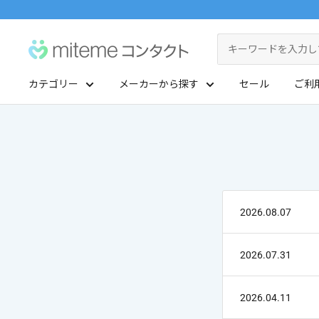
コ
ン
miteme
テ
contact
ン
カテゴリー
メーカーから探す
セール
ご利
ツ
マイアカウント
に
ポイントを交換する
ス
レンズタイプから探す
メーカーから探す
キ
ッ
1Day
ジョンソン・エンド・ジョンソン
クリニックフォアやアプリ「クリフォア」と同じアカウントをご利用いただけます
プ
2Week
メニコン
2026.08.07
す
る
レンズタイプから探す
乱視用
クーパービジョン
2026.07.31
メーカーから探す
カラコン
シード
2026.04.11
遠近両用
ボシュロム