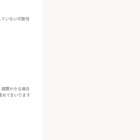
していない可能性
トする
。
２週間かかる場合
進めてまいります