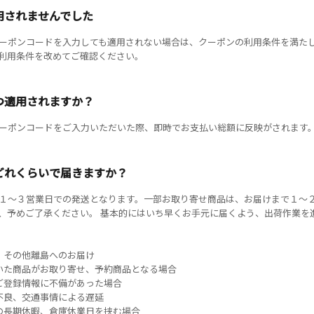
用されませんでした
ーポンコードを入力しても適用されない場合は、クーポンの利用条件を満た
利用条件を改めてご確認ください。
キャンセル
ログアウ
つ適用されますか？
ーポンコードをご入力いただいた際、即時でお支払い総額に反映がされます
どれくらいで届きますか？
１〜３営業日での発送となります。一部お取り寄せ商品は、お届けまで１〜
、予めご了承ください。 基本的にはいち早くお手元に届くよう、出荷作業を
、その他離島へのお届け
いた商品がお取り寄せ、予約商品となる場合
ご登録情報に不備があった場合
不良、交通事情による遅延
の長期休暇、倉庫休業日を挟む場合