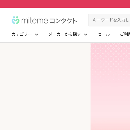
コ
ン
miteme
テ
contact
ン
カテゴリー
メーカーから探す
セール
ご利
ツ
マイアカウント
に
ポイントを交換する
ス
レンズタイプから探す
メーカーから探す
キ
ッ
1Day
ジョンソン・エンド・ジョンソン
クリニックフォアやアプリ「クリフォア」と同じアカウントをご利用いただけます
プ
2Week
メニコン
す
る
レンズタイプから探す
乱視用
クーパービジョン
メーカーから探す
カラコン
シード
遠近両用
ボシュロム