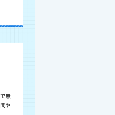
ンで無
時間や