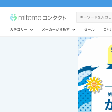
コ
ン
miteme
テ
contact
ン
カテゴリー
メーカーから探す
セール
ご利
ツ
マイアカウント
に
ポイントを交換する
ス
レンズタイプから探す
メーカーから探す
キ
ッ
1Day
ジョンソン・エンド・ジョンソン
クリニックフォアやアプリ「クリフォア」と同じアカウントをご利用いただけます
プ
2Week
メニコン
す
る
レンズタイプから探す
乱視用
クーパービジョン
メーカーから探す
カラコン
シード
遠近両用
ボシュロム