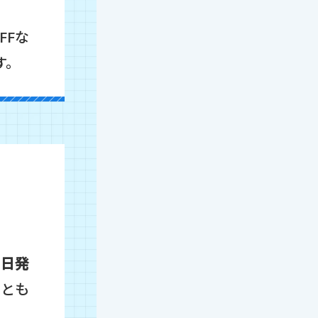
FFな
す。
当日発
ことも