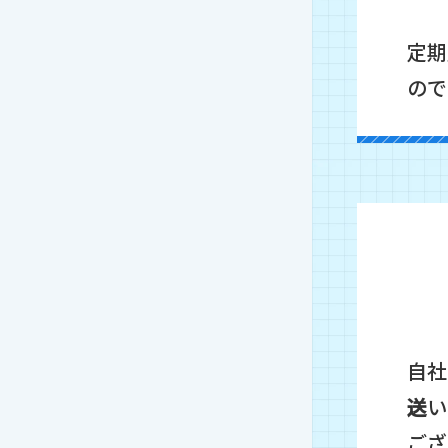
定期
ので
自社
送
い
ござ