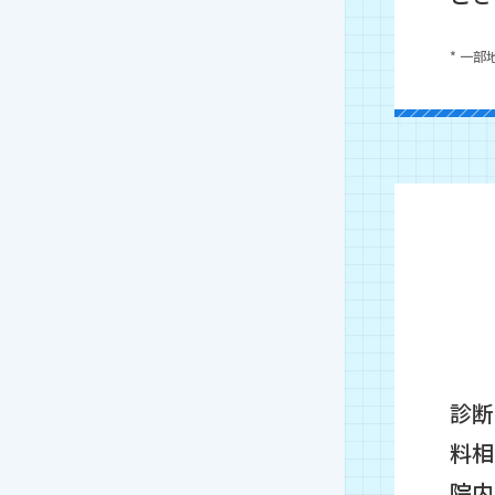
* 一
診断
料相
院内