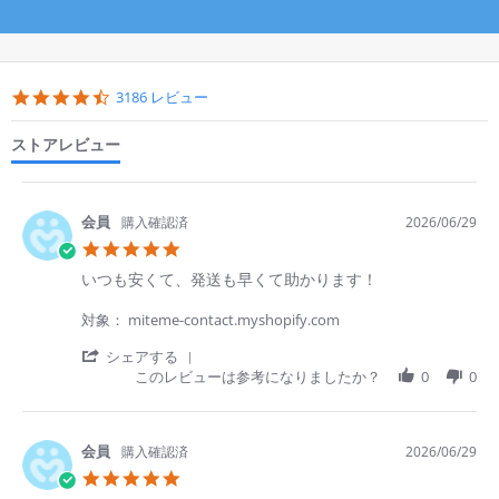
箱数を選ぶ
箱数を選ぶ
箱数を選ぶ
Popup
content
4.6
3186 レビュー
starts
star
rating
ストアレビュー
購入確認済
2026/06/29
5.0
star
Review
review
いつも安くて、発送も早くて助かります！
rating
by
stating
SAITOU
い
対象： miteme-contact.myshopify.com
Y.
つ
on
も
'
シェアする
1DAY
1DAY
Menicon
Menicon
クリアレンズ
クリアレンズ
バリューパック
乱視用
近視用
29
安
Share
このレビューは参考になりましたか？
0
0
Jun
く
Review
【公式】ワンデーマジック 90枚入り
【公式】ワンデーマジック トーリック 【乱視用】
2week
Menicon
クリアレンズ
乱視用
遠近両用
2026
て、
by
発
SAITOU
定期初回価格
定期初回価格
通常価格
通常価格
送
【公式】2ウィークプレミオ 遠近両用トーリック 【遠近両用・乱
Y.
購入確認済
2026/06/29
¥
¥
6,948
2,876
/箱 税込
/箱 税込
¥3,595
¥8,685
税込
税込
も
on
視用】
5.0
早
29
star
(30枚あたり ¥2,316)