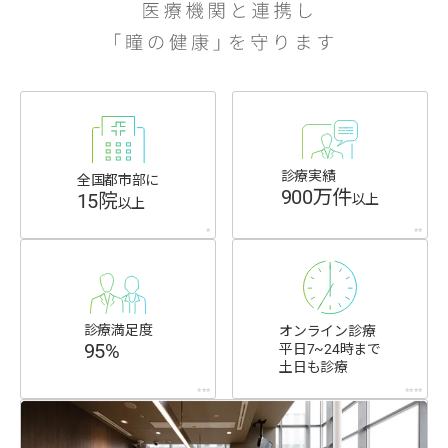
診療実績
全国都市部に
900万件
15院
以上
以上
*
**
診療満足度
オンライン診療
95%
平日7~24時まで
土日も診療
***
****