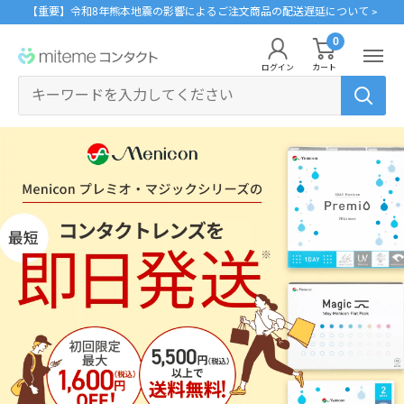
コ
【重要】令和8年熊本地震の影響によるご注文商品の配送遅延について >
ン
0
miteme
テ
ログイン
カート
contact
ン
マイアカウント
ツ
に
ポイントを交換する
ス
レンズタイプから探す
メーカーから探す
ログイン・新規会員登録はこちら
キ
1Day
ジョンソン・エンド・ジョンソン
ッ
クリニックフォアやアプリ「クリフォア」と同じアカウントをご利用いただけま
す。
プ
2Week
メニコン
す
る
乱視用
クーパービジョン
レンズタイプから探す
カラコン
シード
メーカーから探す
遠近両用
ボシュロム