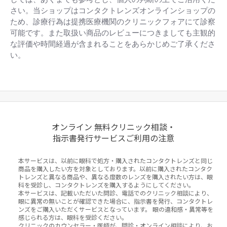
は
2026
や
さい。当ショップはコンタクトレンズオンラインショップの
か
ため、診療行為は提携医療機関のクリニックフォアにて診察
っ
可能です。また取扱い商品のレビューにつきましても主観的
た
な評価や時間経過が含まれることをあらかじめご了承くださ
で
す。
い。
初
め
て
購
Popup
入
content
す
ends
る
際
オンライン 無料クリニック相談・
の
問
指示書発行サービスご利用の注意
い
合
本サービスは、以前に眼科で処方・購入されたコンタクトレンズと同じ
わ
商品を購入したい方を対象としております。以前に購入されたコンタク
せ
トレンズと異なる商品や、異なる度数のレンズを購入されたい方は、眼
に
科を受診し、コンタクトレンズを購入するようにしてください。
対
本サービスは、記載いただいた問診、電話でのクリニック相談により、
し
眼に異常の無いことが確認できた場合に、指示書を発行、コンタクトレ
て
ンズをご購入いただくサービスとなっています。 眼の違和感・異常等を
も
感じられる方は、眼科を受診ください。
す
クリニックのカウンセラー・医師が、問診・オンライン相談により、お