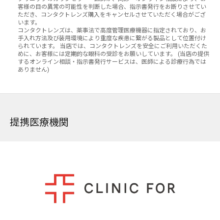
ぐ
客様の目の異常の可能性を判断した場合、指示書発行をお断りさせてい
に
ただき、コンタクトレンズ購入をキャンセルさせていただく場合がござ
丁
います。
寧
コンタクトレンズは、薬事法で高度管理医療機器に指定されており、お
手入れ方法及び装用環境により重度な疾患に繋がる製品として位置付け
に
られています。 当店では、コンタクトレンズを安全にご利用いただくた
対
めに、お客様には定期的な眼科の受診をお願いしています。 (当店の提供
応
するオンライン相談・指示書発行サービスは、医師による診療行為では
し
ありません)
て
い
た
だ
き
ま
提携医療機関
し
た。