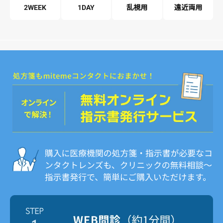
2WEEK
1DAY
乱視用
遠近両用
2week
1DAY
1DAY
Menicon
Menicon
Menicon
クリアレンズ
クリアレンズ
クリアレンズ
近視用
乱視用
近視用
【公式】2ウィークプレミオ
【公式】ワンデープレミオ
【公式】ワンデープレミオ トーリック 【乱視用】
1DAY
Menicon
クリアレンズ
遠近両用
定期初回価格
定期初回価格
定期初回価格
通常価格
通常価格
通常価格
【公式】ワンデープレミオ マルチフォーカル【遠近両用】
¥
¥
¥
2,792
3,050
3,481
/箱 税込
/箱 税込
/箱 税込
¥3,490
¥3,813
¥4,351
税込
税込
税込
定期初回価格
通常価格
¥
3,299
/箱 税込
¥4,123
税込
箱数を選ぶ
箱数を選ぶ
箱数を選ぶ