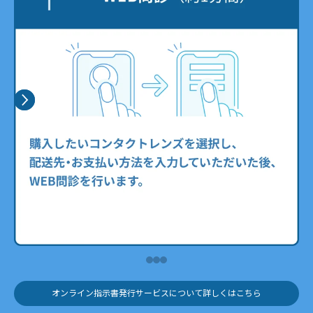
箱数を選ぶ
1DAY
2week
Menicon
Menicon
クリアレンズ
クリアレンズ
近視用
乱視用
【公式】ワンデーマジック 30枚入り
【公式】2ウィークプレミオ トーリック 【乱視用】
2week
Menicon
クリアレンズ
遠近両用
定期初回価格
定期初回価格
通常価格
通常価格
【公式】2ウィークプレミオ マルチフォーカル【遠近両用】
¥
¥
2,444
3,108
/箱 税込
/箱 税込
¥3,055
¥3,885
税込
税込
定期初回価格
通常価格
オンライン指示書発行サービスについて詳しくはこちら
¥
3,388
/箱 税込
¥4,235
税込