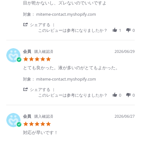
く
Jun
Review
review
目が乾かないし、ズレないのでいいですよ
定期初回価格
通常価格
rating
て
2026
by
stating
¥
3,388
/箱 税込
¥4,235
税込
箱数を選ぶ
箱数を選ぶ
助
香
目
対象： miteme-contact.myshopify.com
か
代
が
り
氏.
乾
'
シェアする
ま
on
か
Share
このレビューは参考になりましたか？
1
0
箱数を選ぶ
す！
29
な
Review
Jun
い
by
2026
し、
香
ズ
代
購入確認済
2026/06/29
レ
氏.
5.0
な
on
star
い
29
Review
review
とても良かった。液が多いのがとてもよかった。
rating
の
Jun
by
stating
で
2026
優
と
対象： miteme-contact.myshopify.com
い
希
て
い
佐.
も
'
シェアする
で
on
良
Share
このレビューは参考になりましたか？
0
0
す
29
か
Review
よ
Jun
っ
by
2week
Menicon
クリアレンズ
乱視用
遠近両用
2026
た。
優
液
希
購入確認済
2026/06/27
【公式】2ウィークプレミオ 遠近両用トーリック 【遠近両用・乱
が
佐.
5.0
多
on
視用】
star
い
29
Review
review
対応が早いです！
rating
の
Jun
by
stating
定期初回価格
通常価格