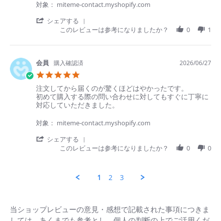
が
2026
順
対
¥
3,388
/箱 税込
¥4,235
税込
対象： miteme-contact.myshopify.com
と
史
応
て
川.
が
'
シェアする
も
on
早
Share
このレビューは参考になりましたか？
0
1
よ
27
い
Review
箱数を選ぶ
か
Jun
で
by
っ
2026
す！
順
た。
史
購入確認済
2026/06/27
川.
5.0
ご利用ありがとうございました。
on
star
27
Review
review
注文してから届くのが驚くほどはやかったです。
次回のご利用をお待ちしております。
rating
Jun
by
stating
初めて購入する際の問い合わせに対してもすぐに丁寧に
2026
明
注
対応していただきました。
美
文
水.
し
対象： miteme-contact.myshopify.com
on
て
27
か
'
シェアする
Jun
ら
Share
このレビューは参考になりましたか？
0
0
2026
届
Review
く
by
キャンセル
ログアウトする
の
明
1
2
3
が
美
驚
水.
く
on
ほ
27
当ショップレビューの意見・感想で記載された事項につきま
ど
Jun
しては、あくまでも参考とし、個人の判断の上でご活用くだ