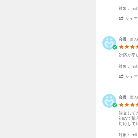
い
by
stating
の
優
と
対象： mite
で
希
て
い
佐.
も
シェア
い
on
良
で
29
か
す
Jun
っ
よ
2026
た。
購入
液
が
多
Review
review
対応が早
い
by
stating
の
順
対
対象： mite
が
史
応
と
川.
が
シェア
て
on
早
も
27
い
よ
Jun
で
か
2026
す！
購入
っ
た。
Review
review
ご利用
注文して
1DAY
2week
Menicon
Menicon
by
stating
初めて購
次回の
明
注
対応して
【公式】ワンデーマ
【公式】2ウィーク
美
文
水.
し
対象： mite
定期初回価格
定期初回価格
通常
通常
2week
Menicon