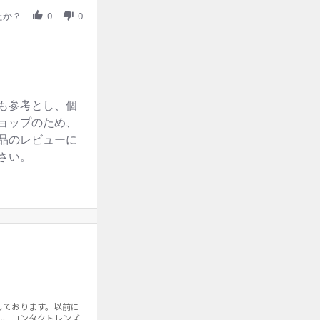
たか？
0
0
トする
も参考とし、個
ョップのため、
品のレビューに
さい。
しております。以前に
し、コンタクトレンズ