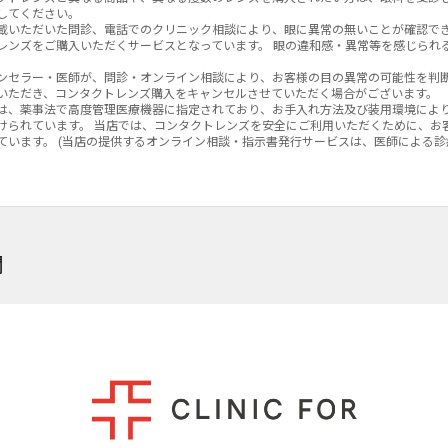
してください。
載いただいた問診、電話でのクリニック相談により、眼に異常の無いことが確認で
レンズをご購入いただくサービスとなっています。 眼の違和感・異常等を感じられ
ンセラー・医師が、問診・オンライン相談により、お客様の目の異常の可能性を判
いただき、コンタクトレンズ購入をキャンセルさせていただく場合がございます。
クリアレンズ
クリアレンズ
バリューパック
乱視用
近視用
は、薬事法で高度管理医療機器に指定されており、お手入れ方法及び装用環境によ
けられています。 当店では、コンタクトレンズを安全にご利用いただくために、お
ジック 90枚入り
ジック トーリック 【乱視用】
ています。 (当店の提供するオンライン相談・指示書発行サービスは、医師による
価格
通常価格
クリアレンズ
乱視用
遠近両用
595
¥8,685
税込
税込
プレミオ 遠近両用トーリック 【遠近両用・乱視用】
)
価格
関
箱数を選ぶ
箱数を選ぶ
235
税込
箱数を選ぶ