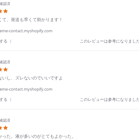
確認済
5.0
star
くて、発送も早くて助かります！
rating
me-contact.myshopify.com
'
する
このレビューは参考になりまし
Share
Review
by
クリアレンズ
クリアレンズ
クリアレンズ
近視用
乱視用
近視用
SAITOU
確認済
Y.
クプレミオ
プレミオ
レミオ トーリック 【乱視用】
5.0
on
star
29
ないし、ズレないのでいいですよ
rating
価格
価格
価格
クリアレンズ
遠近両用
Jun
490
813
351
税込
税込
税込
2026
me-contact.myshopify.com
プレミオ マルチフォーカル【遠近両用】
'
する
このレビューは参考になりまし
価格
Share
箱数を選ぶ
箱数を選ぶ
箱数を選ぶ
123
税込
Review
by
香
確認済
代
5.0
氏.
箱数を選ぶ
star
on
かった。液が多いのがとてもよかった。
rating