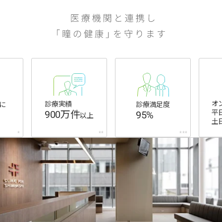
オ
診療実績
診療満足度
に
平
900万件
95%
以上
土
*
**
***
クリアレンズ
乱視用
遠近両用
プレミオ 遠近両用トーリック 【遠近両用・乱視用】
価格
235
税込