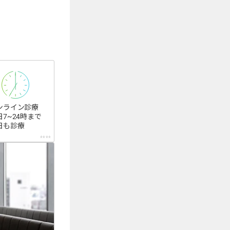
ンライン診療
日7~24時まで
日も診療
****