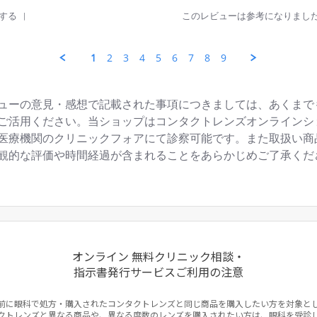
055
885
税込
税込
'
する
このレビューは参考になりまし
クプレミオ マルチフォーカル【遠近両用】
Share
Review
価格
by
1
2
3
4
5
6
7
8
9
箱数を選ぶ
箱数を選ぶ
235
税込
明
美
水.
キャンセル
ログアウ
on
ューの意見・感想で記載された事項につきましては、あくまで
27
箱数を選ぶ
ご活用ください。当ショップはコンタクトレンズオンラインシ
Jun
2026
医療機関のクリニックフォアにて診察可能です。また取扱い商
観的な評価や時間経過が含まれることをあらかじめご了承くだ
オンライン 無料クリニック相談・
指示書発行サービスご利用の注意
前に眼科で処方・購入されたコンタクトレンズと同じ商品を購入したい方を対象と
クトレンズと異なる商品や、異なる度数のレンズを購入されたい方は、眼科を受診