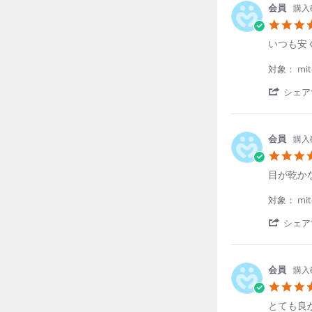
購入
Review
review
いつも安
by
stating
SAITOU
い
対象： mite
Y.
つ
on
も
シェア
29
安
Jun
く
2026
て、
2week
1DAY
1DAY
Menicon
Menicon
Menicon
発
購入
送
【公式】2ウィー
【公式】ワンデー
【公式】ワンデープ
も
早
Review
review
目が乾か
定期初回価格
定期初回価格
定期初回価格
通常
通常
通常
1DAY
Menicon
く
by
stating
¥
¥
¥
2,792
3,050
3,481
/箱 税込
/箱 税込
/箱 税込
¥3,
¥3,
¥4,
て
香
目
対象： mite
【公式】ワンデー
助
代
が
か
氏.
乾
シェア
定期初回価格
通常
り
on
か
ま
¥
3,299
/箱 税込
¥4,
29
な
す！
Jun
い
2026
し、
購入
ズ
レ
な
Review
review
とても良