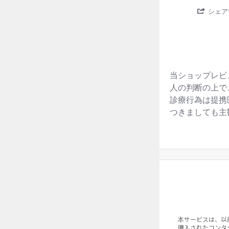
on
て
¥
¥
2,444
3,108
/箱 税込
/箱 税込
¥3,
¥3,
27
か
シェア
【公式】2ウィー
Jun
ら
2026
届
定期初回価格
通常
く
の
¥
3,388
/箱 税込
¥4,
が
驚
く
当ショップレビ
ほ
人の判断の上で
ど
は
診療行為は提携
や
つきましても主
か
っ
た
で
す。
Popup
初
content
め
ends
て
購
入
す
る
際
本サービスは、以
の
購入されたコンタ