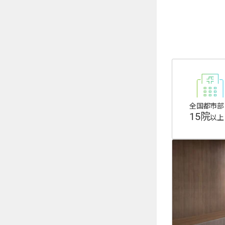
た。
全国都市部
15院
以上
2week
Menicon
【公式】2ウィーク
定期初回価格
通常
¥
3,388
/箱 税込
¥4,