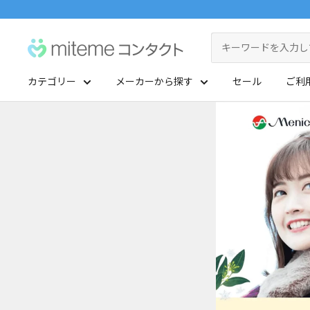
コ
ン
miteme
テ
contact
ン
カテゴリー
メーカーから探す
セール
ご利
ツ
マイアカウント
に
ポイントを交換する
ス
レンズタイプから探す
メーカーから探す
キ
ッ
1Day
ジョンソン・エンド・ジョンソン
クリニックフォアやアプリ「クリフォア」と同じアカウントをご利用いただけます
プ
2Week
メニコン
す
る
レンズタイプから探す
乱視用
クーパービジョン
メーカーから探す
カラコン
シード
遠近両用
ボシュロム