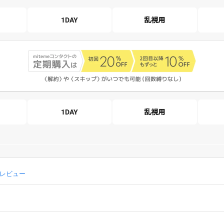
1DAY
乱視用
1DAY
乱視用
6 レビュー
g