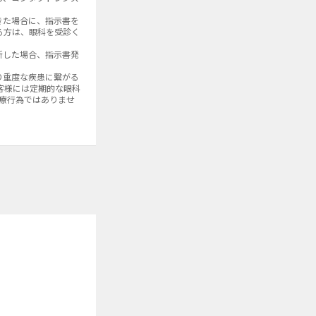
きた場合に、指示書を
る方は、眼科を受診く
断した場合、指示書発
り重度な疾患に繋がる
客様には定期的な眼科
診療行為ではありませ