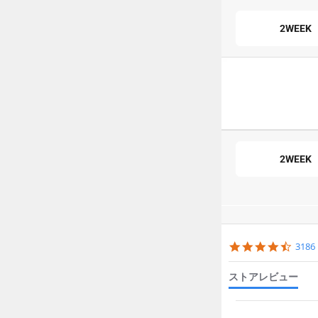
2WEEK
2WEEK
Popup
content
4.6
318
starts
star
ratin
ストアレビュー