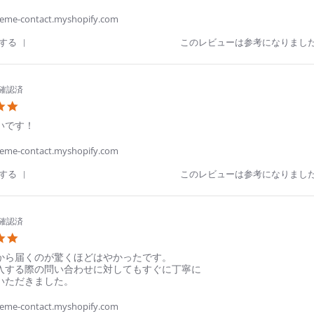
29
Jun
me-contact.myshopify.com
2026
'
する
このレビューは参考になりまし
Share
Review
by
優
確認済
希
5.0
佐.
star
on
いです！
rating
29
Jun
me-contact.myshopify.com
2026
'
する
このレビューは参考になりまし
Share
Review
by
順
確認済
史
5.0
川.
star
ありがとうございました。
on
から届くのが驚くほどはやかったです。
クリアレンズ
クリアレンズ
近視用
乱視用
rating
27
入する際の問い合わせに対してもすぐに丁寧に
ご利用をお待ちしております。
Jun
いただきました。
ジック 30枚入り
プレミオ トーリック 【乱視用】
2026
me-contact.myshopify.com
価格
価格
クリアレンズ
遠近両用