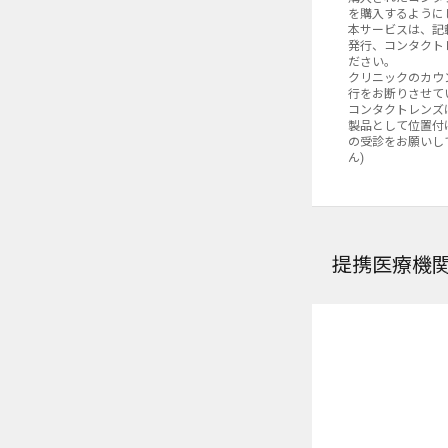
問
を購入するように
い
本サービスは、記
合
発行、コンタクト
ださい。
わ
クリニックのカウ
せ
行をお断りさせて
に
1DAY
1DAY
Menicon
Menicon
コンタクトレンズ
対
製品として位置付
し
【公式】ワンデーマ
【公式】ワンデーマ
の受診をお願いし
て
ん)
も
定期初回価格
定期初回価格
通常
2week
Menicon
す
¥
¥
6,948
2,876
/箱 税込
/箱 税込
¥3,
ぐ
【公式】2ウィーク
に
丁
(30枚あたり ¥2,316
寧
定期初回価格
通常
提携医療機
に
¥
3,388
/箱 税込
¥4,
対
応
し
て
い
た
だ
き
ま
し