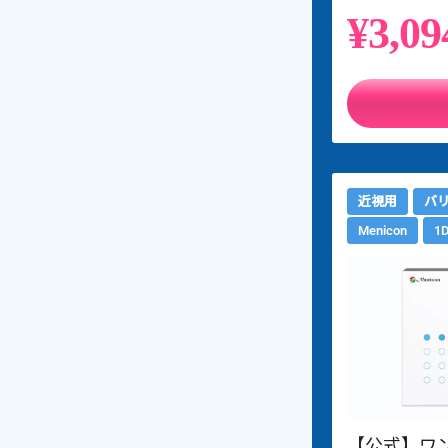
¥3,09
近視用
バ
Menicon
1
【公式】ワン