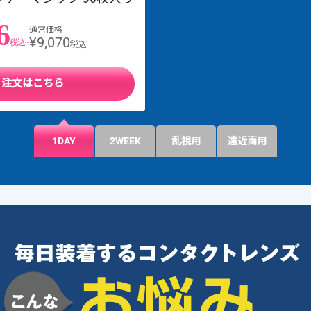
6
通常価格
¥9,070
税込~
税込
注文はこちら
1DAY
2WEEK
乱視用
遠近両用
ありがとうございました。
ご利用をお待ちしております。