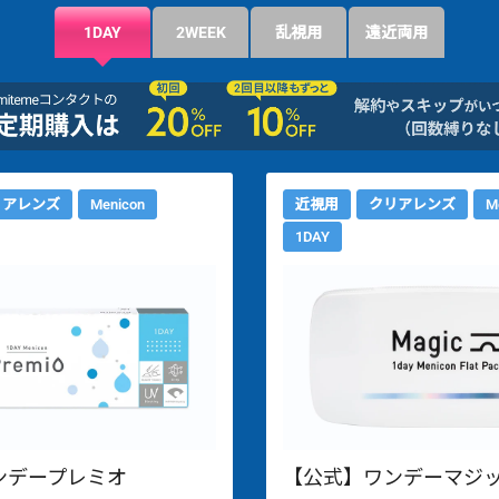
1DAY
2WEEK
乱視用
遠近両用
リアレンズ
Menicon
近視用
クリアレンズ
M
1DAY
ンデープレミオ
【公式】ワンデーマジッ