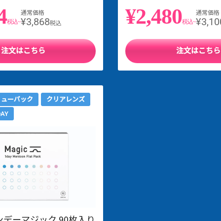
4
¥2,480
通常価格
通常価格
¥3,868
¥3,10
税込~
税込~
税込
注文はこちら
注文はこちら
リューパック
クリアレンズ
DAY
デーマジック 90枚入り