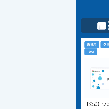
近視用
ク
1DAY
【公式】ワ