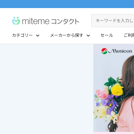
コ
ン
miteme
テ
contact
ン
カテゴリー
メーカーから探す
セール
ご利
ツ
マイアカウント
に
ポイントを交換する
ス
レンズタイプから探す
メーカーから探す
キ
ッ
1Day
ジョンソン・エンド・ジョンソン
クリニックフォアやアプリ「クリフォア」と同じアカウントをご利用いただけます
プ
2Week
メニコン
す
る
レンズタイプから探す
乱視用
クーパービジョン
メーカーから探す
カラコン
シード
遠近両用
ボシュロム