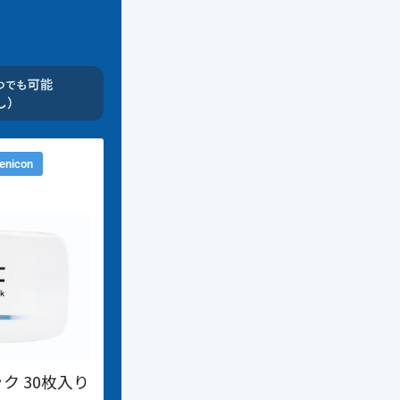
enicon
ク 30枚入り