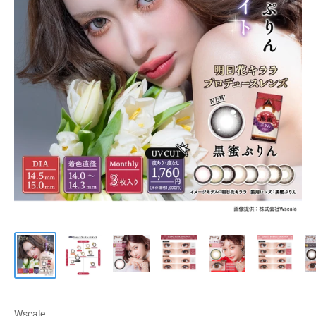
ケア用品
PIA
コラム
ご利用ガイド
よくあるご質問
Wscale