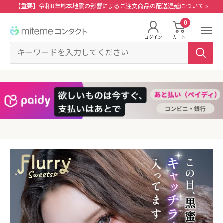
コ
【重要】令和8年熊本地震の影響によるご注文商品の配送遅延について >
ン
0
miteme
テ
ログイン
カート
contact
ン
マイアカウント
ツ
に
ポイントを交換する
ス
レンズタイプから探す
メーカーから探す
ログイン・新規会員登録はこちら
キ
1Day
ジョンソン・エンド・ジョンソン
ッ
クリニックフォアやアプリ「クリフォア」と同じアカウントをご利用いただけま
す。
プ
2Week
メニコン
す
る
乱視用
クーパービジョン
レンズタイプから探す
カラコン
シード
メーカーから探す
遠近両用
ボシュロム