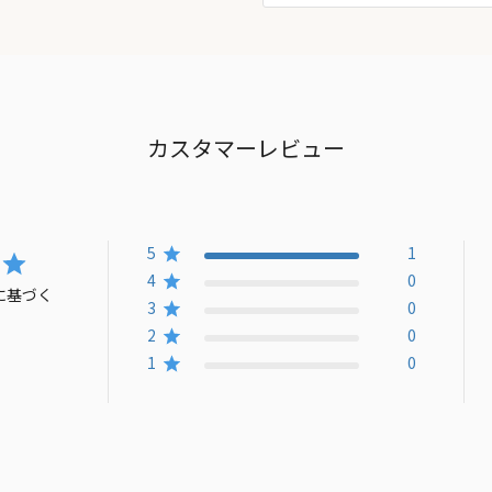
カスタマーレビュー
キャンセル
ログアウ
5
1
4
0
に基づく
3
0
2
0
1
0