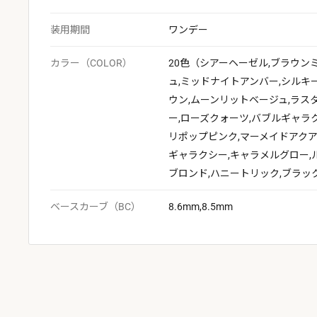
装用期間
ワンデー
カラー（COLOR）
20色（シアーヘーゼル,ブラウン
ュ,ミッドナイトアンバー,シルキ
ウン,ムーンリットベージュ,ラス
ー,ローズクォーツ,バブルギャラ
リポップピンク,マーメイドアクア
ギャラクシー,キャラメルグロー,
ブロンド,ハニートリック,ブラッ
ベースカーブ（BC）
8.6mm,8.5mm
ご利用
次回の