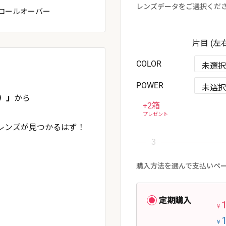
レンズデータをご選択くだ
ロールオーバー
片目 (左
COLOR
POWER
ル）」
から
+2箱
プレゼント
レンズが見つかるはず！
購入方法を選んで支払いペ
定期購入
￥
￥