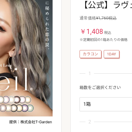
【公式】ラヴェ
通常価格
¥1,760税込
￥
1,408
税込
※定期初回の1箱あたりの価格
カラコン
1DAY
箱数をご選択ください