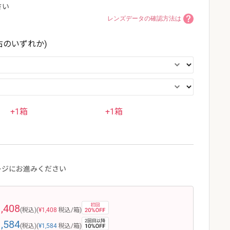
さい
レンズデータの確認方法は
右のいずれか)
+1箱
+1箱
ージにお進みください
1,408
(税込)
(
¥1,408
税込/箱)
1,584
(税込)
(
¥1,584
税込/箱)