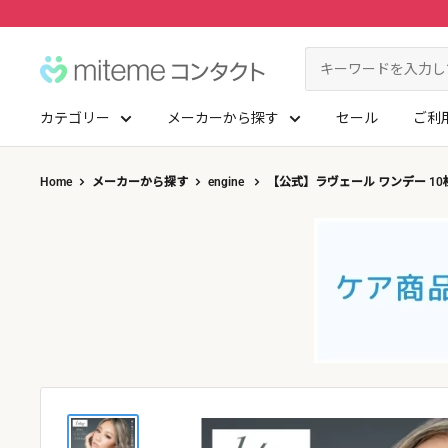
コ
ン
miteme
テ
contact
ン
カテゴリー
メーカーから探す
セール
ご利
ツ
マイアカウント
に
ポイントを交換する
Home
メーカーから探す
engine
【公式】ラヴェール ワンデー 10
ス
レンズタイプから探す
メーカーから探す
キ
ッ
1Day
ジョンソン・エンド・ジョンソン
クリニックフォアやアプリ「クリフォア」と同じアカウントをご利用いただけます
プ
2Week
メニコン
す
る
レンズタイプから探す
乱視用
クーパービジョン
メーカーから探す
カラコン
シード
遠近両用
ボシュロム