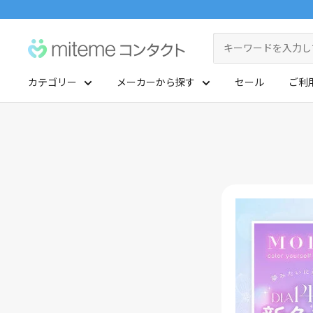
コ
ン
miteme
テ
contact
ン
カテゴリー
メーカーから探す
セール
ご利
ツ
マイアカウント
に
ポイントを交換する
ス
レンズタイプから探す
メーカーから探す
キ
ッ
1Day
ジョンソン・エンド・ジョンソン
クリニックフォアやアプリ「クリフォア」と同じアカウントをご利用いただけます
プ
2Week
メニコン
す
る
レンズタイプから探す
乱視用
クーパービジョン
メーカーから探す
カラコン
シード
遠近両用
ボシュロム