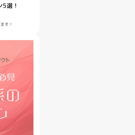
ン5選！
します！