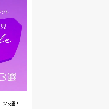
トする
コン3選！