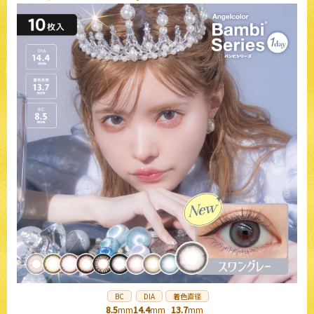
主なカラー
デートトパーズ・ストロベリークォ
ーツ・ガーネット
BC
DIA
着色直径
8.5
mm
14.4
mm
13.7
mm