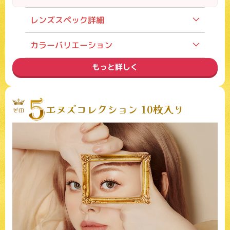
レンズスペック詳細
装用期間
1day
カラーバリエーション
度数
度あり／度なし
もっと詳しく
内容
1箱10枚入り
価格
1,760円（税込）
モデル
白石麻衣
エヌズコレクション 10枚入り
含水率
55%
主なカラー
タルトタタン・コーヒーゼリー・シ
アーブラック