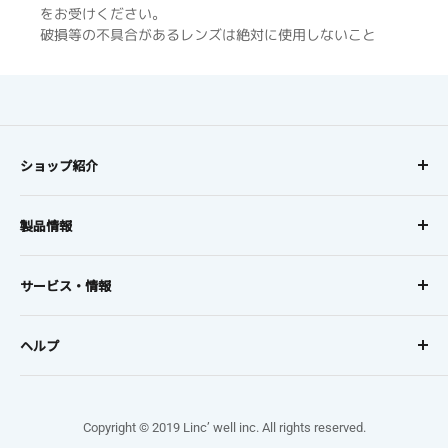
をお受けください。
破損等の不具合があるレンズは絶対に使用しないこと
ショップ紹介
コンタクトレンズに、
製品情報
オンラインでも安心を。
レンズタイプから探す
お得な定期購入で初回20%OFF、
サービス・情報
レンズメーカーから探す
2回目以降10%OFF!!
利用規約・プライバシーポリシー・特定商取引法に基づく表
セール
5,500円(税込)以上で全国送料無料
記
ヘルプ
ミテミィコンタクトについて
お支払い・配送方法
ご利用ガイド
返品・交換
よくあるご質問
Copyright © 2019 Linc’ well inc. All rights reserved.
ポイント規約
お問い合わせ