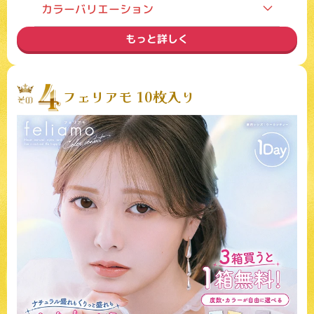
装用期間
1day
カラーバリエーション
度数
度あり／度なし
もっと詳しく
内容
1箱10枚入り
価格
1,760円（税込）
モデル
益若つばさ
フェリアモ 10枚入り
含水率
58%
主なカラー
スワンブルー・レモンヘーゼル・ロ
ーズベージュ
ご利用ありがとうございました。
次回のご利用をお待ちしております。