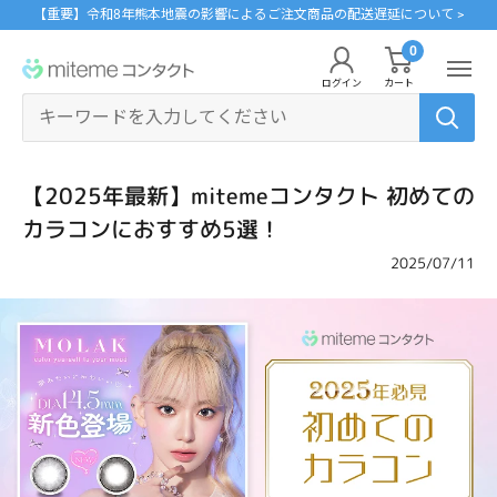
コ
【重要】令和8年熊本地震の影響によるご注文商品の配送遅延について >
ン
0
miteme
テ
ログイン
カート
contact
ン
マイアカウント
ツ
に
ポイントを交換する
【2025年最新】mitemeコンタクト 初めての
ス
レンズタイプから探す
メーカーから探す
カラコンにおすすめ5選！
ログイン・新規会員登録はこちら
キ
1Day
ジョンソン・エンド・ジョンソン
ッ
2025/07/11
クリニックフォアやアプリ「クリフォア」と同じアカウントをご利用いただけま
す。
プ
2Week
メニコン
す
る
乱視用
クーパービジョン
レンズタイプから探す
カラコン
シード
メーカーから探す
遠近両用
ボシュロム