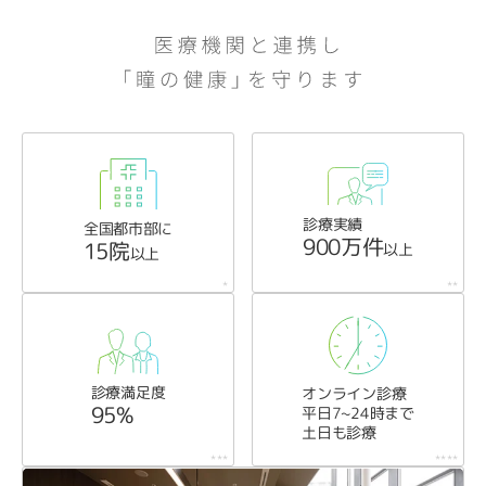
診療実績
全国都市部に
900万件
15院
以上
以上
*
**
診療満足度
オンライン診療
95%
平日7~24時まで
土日も診療
***
****