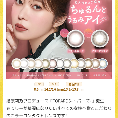
BC
DIA
着色直径
8.6
mm
14.2/14.5
mm
13.2~13.8
mm
指原莉乃プロデュース『TOPARDS-トパーズ-』誕生
さっしーが綺麗になりたいすべての女性へ贈るこだわり
のカラーコンタクトレンズです!!