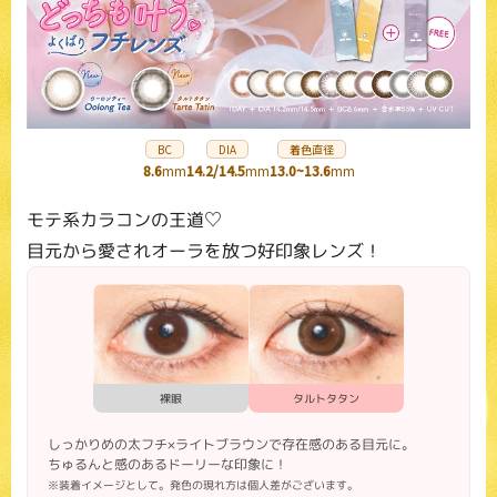
キャンセル
ログアウトする
BC
DIA
着色直径
8.6
mm
14.2/14.5
mm
13.0~13.6
mm
モテ系カラコンの王道♡
目元から愛されオーラを放つ好印象レンズ！
裸眼
タルトタタン
しっかりめの太フチ×ライトブラウンで存在感のある目元に。
ちゅるんと感のあるドーリーな印象に！
※装着イメージとして。発色の現れ方は個人差がございます。