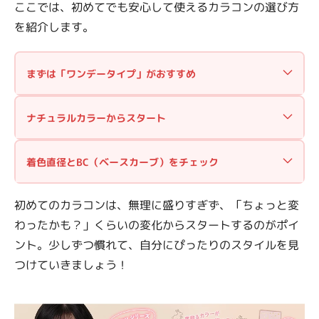
ここでは、初めてでも安心して使えるカラコンの選び方
を紹介します。
まずは「ワンデータイプ」がおすすめ
初心者には、お手入れ不要で清潔に使える「ワンデ
ナチュラルカラーからスタート
ーカラコン」がぴったり。使い捨てなので、ケアの
手間がなく、旅行やお出かけにも便利です。
最初は、ブラウンやブラックなど、元の目元に近い
着色直径とBC（ベースカーブ）をチェック
自然なカラーから試すのがおすすめ。
ナチュラルデザイン →
学校やオフィスでも違和感
自然に盛りたいなら、
着色直径13.0〜13.4mmがベ
初めてのカラコンは、無理に盛りすぎず、「ちょっと変
なし
スト。
大きすぎると不自然になることも。
わったかも？」くらいの変化からスタートするのがポイ
ほんのりカラー →
ピンクベージュやグレージュな
また、自分の目に合ったベースカーブ（BC）を選ぶ
ント。少しずつ慣れて、自分にぴったりのスタイルを見
ども挑戦しやすい
ことで装用感も快適に。
つけていきましょう！