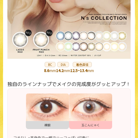
BC
DIA
着色直径
8.6
mm
14.2
mm
12.5~13.4
mm
独自のラインナップでメイクの完成度がグッとアップ！
裸眼
玉こんにゃく
フチなし×高発色で一瞬でハーフっぽい印象に。