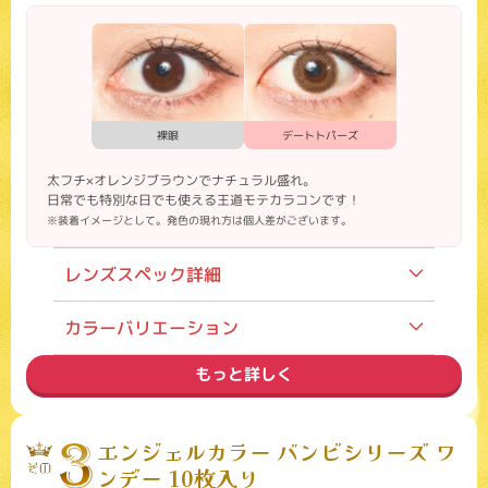
裸眼
デートトパーズ
太フチ×オレンジブラウンでナチュラル盛れ。
日常でも特別な日でも使える王道モテカラコンです！
※装着イメージとして。発色の現れ方は個人差がございます。
レンズスペック詳細
装用期間
1day
カラーバリエーション
度数
度あり／度なし
もっと詳しく
内容
1箱10枚入り
価格
1,760円（税込）
モデル
指原莉乃
エンジェルカラー バンビシリーズ ワ
含水率
38%
ンデー 10枚入り