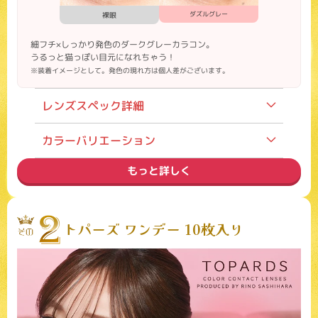
ダズルグレー
裸眼
細フチ×しっかり発色のダークグレーカラコン。
うるっと猫っぽい目元になれちゃう！
※装着イメージとして。発色の現れ方は個人差がございます。
レンズスペック詳細
装用期間
1day
カラーバリエーション
度数
度あり／度なし
もっと詳しく
内容
1箱10枚入り
価格
1,760円（税込）
モデル
宮脇咲良（LE SSERAFIM）
トパーズ ワンデー 10枚入り
含水率
55%
主なカラー
ドーリッシュグレー・ドーリッシュ
ブラウン・ブラウンバニー