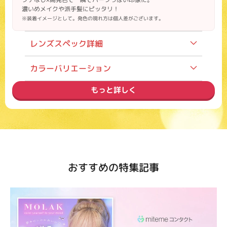
濃いめメイクや派手髪にピッタリ！
※装着イメージとして。発色の現れ方は個人差がございます。
レンズスペック詳細
装用期間
1day
カラーバリエーション
度数
度あり／度なし
もっと詳しく
内容
1箱10枚入り
価格
1,760円（税込）
モデル
渡辺直美
含水率
55%
主なカラー
レモネード・ココナッツ・玉こんに
ゃく
おすすめの特集記事