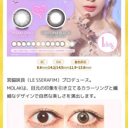
BC
DIA
着色直径
8.6
mm
14.2/14.5
mm
11.9~13.8
mm
宮脇咲良（LE SSERAFIM）プロデュース。
MOLAKは、目元の印象を引き立てるカラーリングと繊
細なデザインで自然な美しさを演出します。