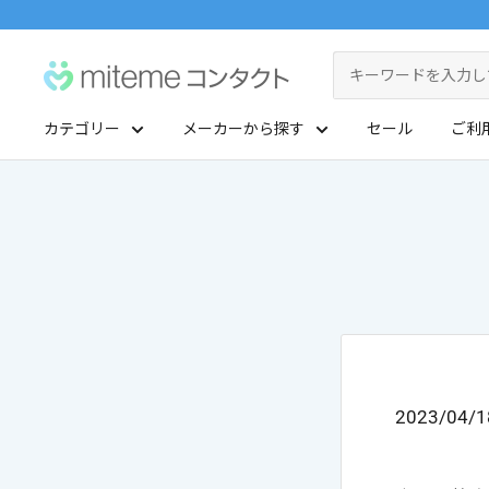
コ
ン
miteme
テ
contact
ン
カテゴリー
メーカーから探す
セール
ご利
ツ
マイアカウント
に
ポイントを交換する
ス
レンズタイプから探す
メーカーから探す
キ
ッ
1Day
ジョンソン・エンド・ジョンソン
クリニックフォアやアプリ「クリフォア」と同じアカウントをご利用いただけます
プ
2Week
メニコン
す
る
レンズタイプから探す
乱視用
クーパービジョン
2023/04/1
メーカーから探す
カラコン
シード
遠近両用
ボシュロム