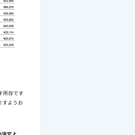
す所存です
ますようお
の注文よ