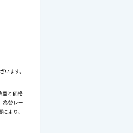
ございます。
改善と価格
、為替レー
響により、