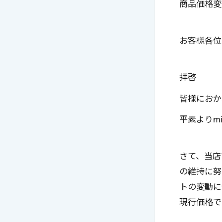
商品価格変
ケア用品
PIA
コラム
お客様各位
拝啓
ご利用ガイド
皆様におか
よくあるご質問
平素よりm
さて、当店
の維持に努
トの変動に
現行価格で