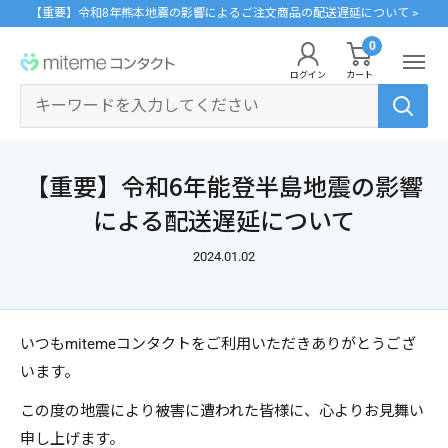
コ
【重要】令和8年熊本地震の影響によるご注文商品の配送遅延について >
ン
0
miteme
テ
ログイン
カート
contact
ン
マイアカウント
ツ
に
ポイントを交換する
【重要】令和6年能登半島地震の影響
ス
レンズタイプから探す
メーカーから探す
ログイン・新規会員登録はこちら
キ
による配送遅延について
1Day
ジョンソン・エンド・ジョンソン
ッ
クリニックフォアやアプリ「クリフォア」と同じアカウントをご利用いただけま
2024.01.02
す。
プ
2Week
メニコン
す
る
乱視用
クーパービジョン
いつもmitemeコンタクトをご利用いただきありがとうござ
レンズタイプから探す
います。
カラコン
シード
メーカーから探す
この度の地震により被害に遭われた皆様に、心よりお見舞い
遠近両用
ボシュロム
申し上げます。