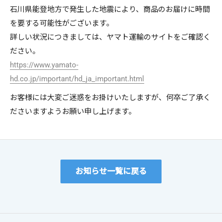
石川県能登地方で発生した地震により、商品のお届けに時間
ケア用品
PIA
を要する可能性がございます。
コラム
詳しい状況につきましては、ヤマト運輸のサイトをご確認く
ご利用ありがとうございました。
ださい。
次回のご利用をお待ちしております。
https://www.yamato-
hd.co.jp/important/hd_ja_important.html
ご利用ガイド
お客様には大変ご迷惑をお掛けいたしますが、何卒ご了承く
よくあるご質問
ださいますようお願い申し上げます。
キャンセル
ログアウトする
お知らせ一覧に戻る