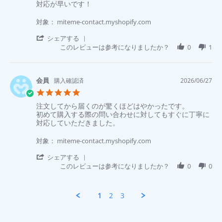
い
29
Review
review
対応が早いです！
rating
の
Jun
by
stating
が
2026
順
対
対象： miteme-contact.myshopify.com
と
史
応
て
川.
が
'
シェアする
も
on
早
Share
このレビューは参考になりましたか？
0
1
よ
27
い
Review
か
Jun
で
by
っ
2026
す！
順
た。
史
購入確認済
2026/06/27
川.
5.0
on
star
27
Review
review
注文してから届くのが驚くほどはやかったです。
rating
Jun
by
stating
初めて購入する際の問い合わせに対してもすぐに丁寧に
2026
明
注
対応していただきました。
美
文
水.
し
対象： miteme-contact.myshopify.com
on
て
27
か
'
シェアする
Jun
ら
Share
このレビューは参考になりましたか？
0
0
2026
届
Review
く
by
の
明
1
2
3
が
美
驚
水.
く
on