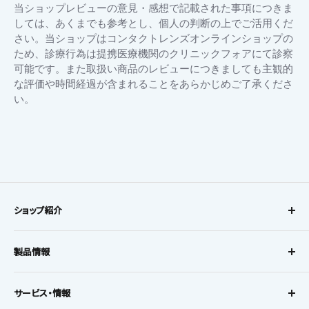
ほ
27
当ショップレビューの意見・感想で記載された事項につきま
ど
Jun
しては、あくまでも参考とし、個人の判断の上でご活用くだ
は
2026
や
さい。当ショップはコンタクトレンズオンラインショップの
か
ため、診療行為は提携医療機関のクリニックフォアにて診察
っ
可能です。また取扱い商品のレビューにつきましても主観的
た
な評価や時間経過が含まれることをあらかじめご了承くださ
で
す。
い。
初
め
て
購
Popup
入
content
す
ends
る
際
の
ショップ紹介
問
い
コンタクトレンズに、
合
わ
製品情報
オンラインでも安心を。
せ
に
レンズタイプから探す
お得な定期購入で初回20%OFF、
対
サービス・情報
し
レンズメーカーから探す
2回目以降10%OFF!!
て