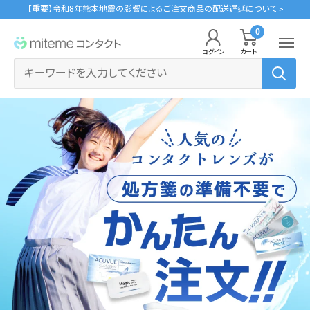
コ
【重要】令和8年熊本地震の影響によるご注文商品の配送遅延について >
ン
0
miteme
テ
ログイン
カート
contact
ン
マイアカウント
ツ
に
ポイントを交換する
ス
レンズタイプから探す
メーカーから探す
ログイン・新規会員登録はこちら
キ
1Day
ジョンソン・エンド・ジョンソン
ッ
クリニックフォアやアプリ「クリフォア」と同じアカウントをご利用いただけます。
プ
2Week
メニコン
す
る
乱視用
クーパービジョン
レンズタイプから探す
カラコン
シード
メーカーから探す
遠近両用
ボシュロム