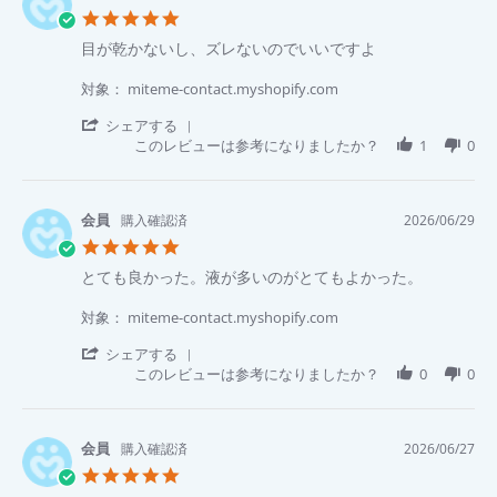
も
on
5.0
早
29
star
く
Jun
Review
review
目が乾かないし、ズレないのでいいですよ
rating
て
2026
by
stating
助
香
目
対象： miteme-contact.myshopify.com
か
代
が
り
氏.
乾
'
シェアする
ま
on
か
Share
このレビューは参考になりましたか？
1
0
す！
29
な
Review
Jun
い
by
2026
し、
香
ズ
代
購入確認済
2026/06/29
レ
氏.
5.0
な
on
star
い
29
Review
review
とても良かった。液が多いのがとてもよかった。
rating
の
Jun
by
stating
で
2026
優
と
対象： miteme-contact.myshopify.com
い
希
て
い
佐.
も
'
シェアする
で
on
良
Share
このレビューは参考になりましたか？
0
0
す
29
か
Review
よ
Jun
っ
by
2026
た。
優
液
希
購入確認済
2026/06/27
が
佐.
5.0
多
on
star