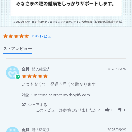
Popup
content
4.6
3186 レビュー
starts
star
rating
ストアレビュー
購入確認済
2026/06/29
5.0
star
Review
review
いつも安くて、発送も早くて助かります！
rating
by
stating
SAITOU
い
対象： miteme-contact.myshopify.com
Y.
つ
on
も
'
シェアする
29
安
Share
このレビューは参考になりましたか？
0
0
Jun
く
Review
2026
て、
by
発
SAITOU
送
Y.
購入確認済
2026/06/29