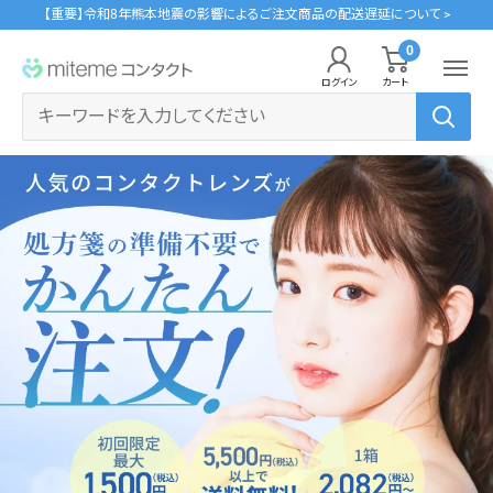
コ
【重要】令和8年熊本地震の影響によるご注文商品の配送遅延について >
ン
0
miteme
テ
ログイン
カート
contact
ン
マイアカウント
ツ
に
ポイントを交換する
ス
レンズタイプから探す
メーカーから探す
ログイン・新規会員登録はこちら
キ
1Day
ジョンソン・エンド・ジョンソン
ッ
クリニックフォアやアプリ「クリフォア」と同じアカウントをご利用いただけます。
プ
2Week
メニコン
す
る
乱視用
クーパービジョン
レンズタイプから探す
カラコン
シード
メーカーから探す
遠近両用
ボシュロム