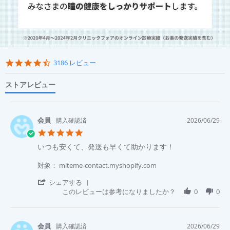
Popup
content
4.6
3186 レビュー
starts
star
rating
ストアレビュー
購入確認済
2026/06/29
5.0
star
Review
review
いつも安くて、発送も早くて助かります！
rating
by
stating
SAITOU
い
対象： miteme-contact.myshopify.com
Y.
つ
on
も
'
シェアする
29
安
Share
このレビューは参考になりましたか？
0
0
Jun
く
Review
2026
て、
by
発
SAITOU
送
Y.
購入確認済
2026/06/29