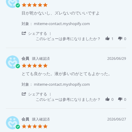
も
on
5.0
早
29
star
く
Jun
Review
review
目が乾かないし、ズレないのでいいですよ
rating
て
2026
by
stating
助
香
目
対象： miteme-contact.myshopify.com
か
代
が
り
氏.
乾
'
シェアする
ま
on
か
Share
このレビューは参考になりましたか？
1
0
す！
29
な
Review
Jun
い
by
2026
し、
香
ズ
代
購入確認済
2026/06/29
レ
氏.
5.0
な
on
star
い
29
Review
review
とても良かった。液が多いのがとてもよかった。
rating
の
Jun
by
stating
で
2026
優
と
対象： miteme-contact.myshopify.com
い
希
て
い
佐.
も
'
シェアする
で
on
良
Share
このレビューは参考になりましたか？
0
0
す
29
か
Review
よ
Jun
っ
by
2026
た。
優
液
希
購入確認済
2026/06/27
が
佐.
5.0
多
on
star