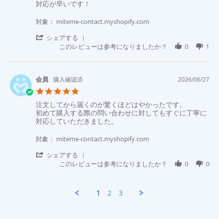
い
29
Review
review
対応が早いです！
rating
の
Jun
by
stating
が
2026
順
対
対象： miteme-contact.myshopify.com
と
史
応
て
川.
が
'
シェアする
も
on
早
Share
このレビューは参考になりましたか？
0
1
よ
27
い
Review
か
Jun
で
by
っ
2026
す！
順
た。
史
購入確認済
2026/06/27
川.
5.0
on
star
27
Review
review
注文してから届くのが驚くほどはやかったです。
rating
Jun
by
stating
初めて購入する際の問い合わせに対してもすぐに丁寧に
2026
明
注
対応していただきました。
美
文
水.
し
対象： miteme-contact.myshopify.com
on
て
27
か
'
シェアする
Jun
ら
Share
このレビューは参考になりましたか？
0
0
2026
届
Review
く
by
の
明
1
2
3
が
美
驚
水.
く
on