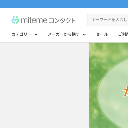
コ
ン
miteme
テ
contact
ン
カテゴリー
メーカーから探す
セール
ご利
ツ
マイアカウント
に
ポイントを交換する
ス
レンズタイプから探す
メーカーから探す
キ
ッ
1Day
ジョンソン・エンド・ジョンソン
クリニックフォアやアプリ「クリフォア」と同じアカウントをご利用いただけます
プ
2Week
メニコン
す
る
レンズタイプから探す
乱視用
クーパービジョン
メーカーから探す
カラコン
シード
遠近両用
ボシュロム