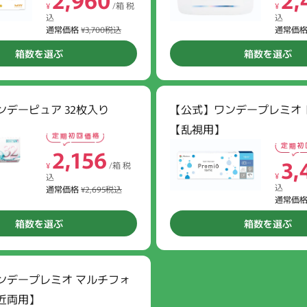
¥
/箱 税
¥
込
込
通常価格
¥3,700税込
通常価
箱数を選ぶ
箱数を選ぶ
ンデーピュア 32枚入り
【公式】ワンデープレミオ 
【乱視用】
2,156
3,
¥
/箱 税
¥
込
込
通常価格
¥2,695税込
通常価
箱数を選ぶ
箱数を選ぶ
ありがとうございました。
ご利用をお待ちしております。
ンデープレミオ マルチフォ
近両用】