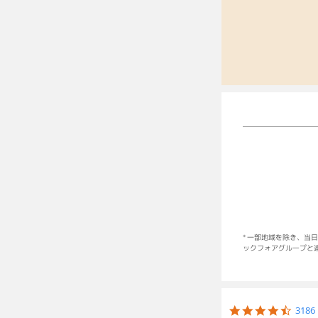
* 一部地域を除き、当日
ックフォアグループと連
Popup
content
4.6
318
starts