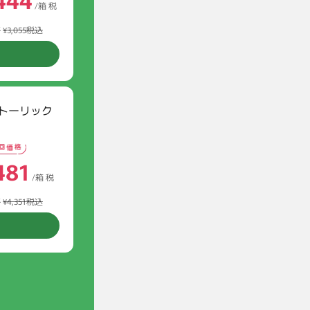
/箱 税
格
¥3,055税込
トーリック
481
/箱 税
格
¥4,351税込