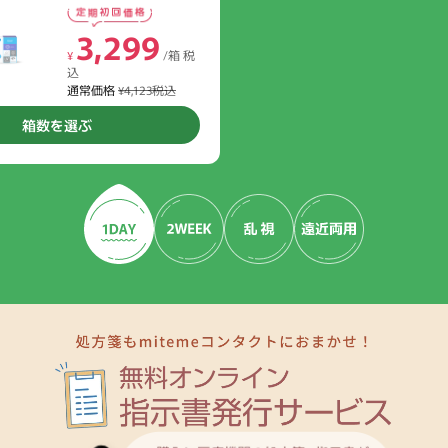
3,299
¥
/箱 税
込
通常価格
¥4,123税込
箱数を選ぶ
キャンセル
ログアウ
2,392
2,
¥
/箱 税
¥
2,741
3,423
3,
3,
込
込
¥
¥
/箱 税
/箱 税
¥
¥
通常価格
¥2,990税込
通常価
込
込
込
込
通常価格
通常価格
¥3,426税込
¥4,278税込
通常価
通常価