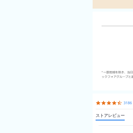
* 一部地域を除き、当日
ックフォアグループと連
Popup
content
4.6
318
starts
star
ratin
ストアレビュー