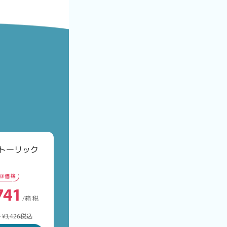
トーリック
140
/箱 税
741
/箱 税
り ¥2,713)
格
¥10,175税込
格
¥3,426税込