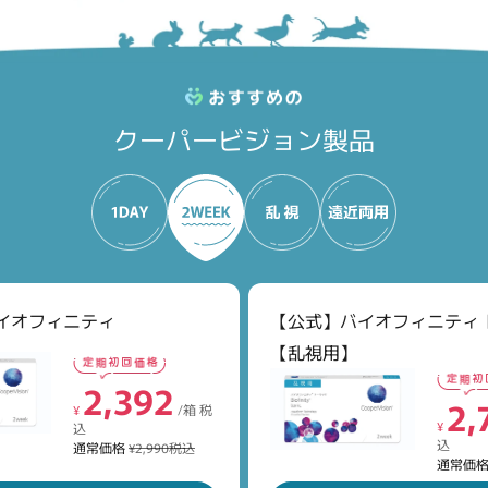
クーパービジョン製品
イオフィニティ
【公式】バイオフィニティ 
【乱視用】
8,
2,960
2,392
¥
2,
¥
/箱 税
¥
/箱 税
込
込
¥
込
(30枚あた
通常価格
¥3,700税込
込
通常価格
¥2,990税込
通常価
通常価