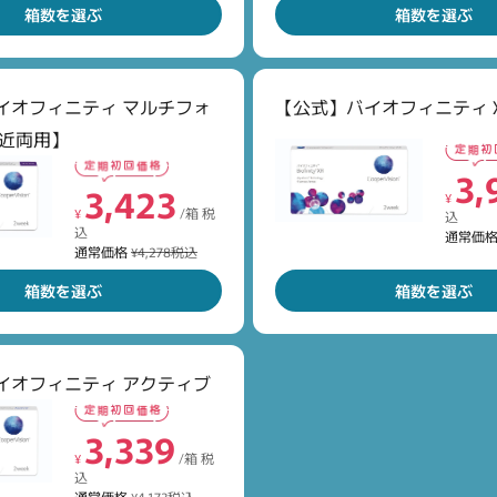
箱数を選ぶ
箱数を選ぶ
イオフィニティ マルチフォ
【公式】バイオフィニティ X
遠近両用】
7,
2,680
3,
¥
¥
/箱 税
3,423
込
(30枚あた
¥
¥
/箱 税
込
通常価格
¥3,350税込
通常価
込
通常価
通常価格
¥4,278税込
箱数を選ぶ
箱数を選ぶ
イオフィニティ アクティブ
ありがとうございました。
3,339
3,192
2,
ご利用をお待ちしております。
¥
/箱 税
¥
/箱 税
¥
込
込
込
通常価格
¥4,173税込