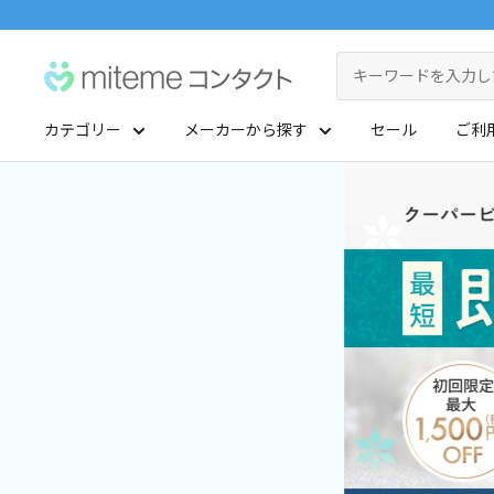
コ
ン
miteme
テ
contact
ン
カテゴリー
メーカーから探す
セール
ご利
ツ
マイアカウント
に
ポイントを交換する
ス
レンズタイプから探す
メーカーから探す
キ
ッ
1Day
ジョンソン・エンド・ジョンソン
クリニックフォアやアプリ「クリフォア」と同じアカウントをご利用いただけます
プ
2Week
メニコン
す
る
レンズタイプから探す
乱視用
クーパービジョン
メーカーから探す
カラコン
シード
遠近両用
ボシュロム