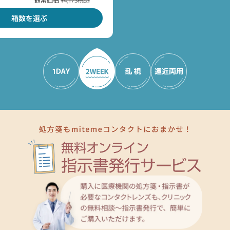
通常価格
¥3,990税込
通常価
箱数を選ぶ
キャンセル
ログアウ
2,741
3,423
2,
3,
7,157
2,
¥
¥
/箱 税
/箱 税
¥
¥
¥
/箱 税込
¥
込
込
込
込
(30枚あたり ¥2,386)
込
通常価格
通常価格
¥3,426税込
¥4,278税込
通常価
通常価
通常価
通常価格
¥8,946税込