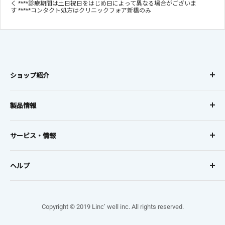
く ****診療期間は土日祝日をはじめ日によって異なる場合がございま
す *****コンタクト処方はクリニックフォア新橋のみ
ショップ紹介
コンタクトレンズに、
製品情報
オンラインでも安心を。
レンズタイプから探す
お得な定期購入で初回20%OFF、
サービス・情報
レンズメーカーから探す
2回目以降10%OFF!!
利用規約・プライバシーポリシー・特定商取引法に基づく表
セール
5,500円(税込)以上で全国送料無料
記
ヘルプ
ミテミィコンタクトについて
お支払い・配送方法
ご利用ガイド
返品・交換
よくあるご質問
Copyright © 2019 Linc’ well inc. All rights reserved.
ポイント規約
お問い合わせ