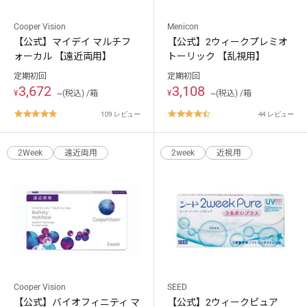
Cooper Vision
Menicon
【公式】マイデイ マルチフ
【公式】2ウィークプレミオ
ォーカル 【遠近両用】
トーリック 【乱視用】
定期初回
定期初回
3,672
3,108
¥
~(税込) /箱
¥
~(税込) /箱
4.9
4.7
109 レビュー
44 レビュー
star
star
rating
rating
2Week
遠近両用
2week
近視用
Cooper Vision
SEED
【公式】バイオフィニティ マ
【公式】2ウィークピュア