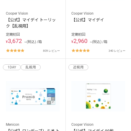
Cooper Vision
Cooper Vision
【公式】マイデイ トーリッ
【公式】マイデイ
ク【乱視用】
定期初回
定期初回
3,672
2,960
¥
~(税込) /箱
¥
~(税込) /箱
4.8
4.8
809 レビュー
340 レビュー
star
star
rating
rating
1DAY
乱視用
近視用
Menicon
Cooper Vision