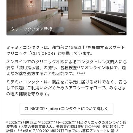
クリニックフォア新橋
*****
ミテミィコンタクトは、都市部に15院以上*を展開するスマート
クリニック「CLINIC FOR」と提携しています。
オンラインでのクリニック相談によるコンタクトレンズ購入に必
要な「装用指示書」の発行、各種検査**やオンライン眼科で、適
切なお薬を処方することも可能です。*****
ミテミィコンタクトは、商品をお手元に届けるだけでなく、安心
して快適にご利用いただくためのアフターフォローで、みなさま
の瞳の健康を守ります。
CLINIC FOR・mitemeコンタクトについて詳しく
* 2026年3月末時点 ** 2020年4月～2026年4月当クリニックのオンライン診
療実績（お薬の発送実績込み。発送集約時は集約前の発送回数に転換して
計算） *** n数=17,890 2021年12月7日までのお客様アンケートに基づ