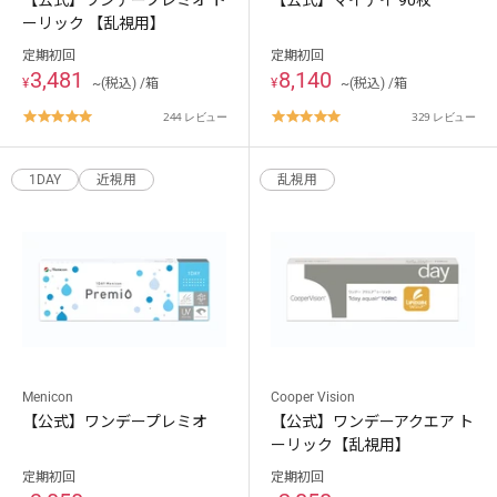
【公式】ワンデープレミオ ト
【公式】マイデイ 90枚
ーリック 【乱視用】
定期初回
定期初回
3,481
8,140
¥
~(税込) /箱
¥
~(税込) /箱
4.8
4.8
244 レビュー
329 レビュー
star
star
rating
rating
1DAY
近視用
乱視用
Menicon
Cooper Vision
【公式】ワンデープレミオ
【公式】ワンデーアクエア ト
ーリック【乱視用】
定期初回
定期初回