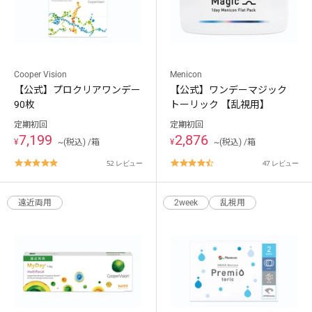
Cooper Vision
Menicon
【公式】プロクリアワンデー
【公式】ワンデーマジック
90枚
トーリック 【乱視用】
ご利用ありがとうございました。
定期初回
定期初回
次回のご利用をお待ちしております。
7,199
2,876
¥
~(税込) /箱
¥
~(税込) /箱
4.8
4.5
52 レビュー
47 レビュー
star
star
rating
rating
遠近両用
2week
乱視用
キャンセル
ログアウトする