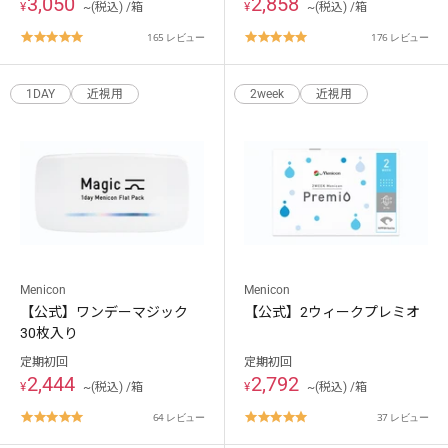
3,050
2,858
¥
~(税込) /箱
¥
~(税込) /箱
4.8
4.8
165 レビュー
176 レビュー
star
star
rating
rating
1DAY
近視用
2week
近視用
Menicon
Menicon
【公式】ワンデーマジック
【公式】2ウィークプレミオ
30枚入り
定期初回
定期初回
2,444
2,792
¥
~(税込) /箱
¥
~(税込) /箱
4.8
4.8
64 レビュー
37 レビュー
star
star