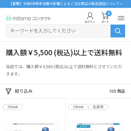
コ
【重要】令和8年熊本地震の影響によるご注文商品の配送遅延について >
ン
0
miteme
テ
ログイン
カート
contact
ン
マイアカウント
ツ
に
ポイントを交換する
購入額￥5,500 (税込)以上で送料無料
ス
レンズタイプから探す
メーカーから探す
ログイン・新規会員登録はこちら
キ
当店では、購入額￥5,500 (税込)以上で送料無料とさせていただ
1Day
ジョンソン・エンド・ジョンソン
ッ
クリニックフォアやアプリ「クリフォア」と同じアカウントをご利用いただけま
きます。
す。
プ
2Week
メニコン
す
絞り込み
105 商品
る
乱視用
クーパービジョン
レンズタイプから探す
2Week
2Week
乱視用
カラコン
シード
メーカーから探す
遠近両用
ボシュロム