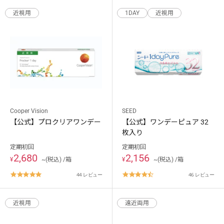
rating
rating
近視用
1DAY
近視用
Cooper Vision
SEED
【公式】プロクリアワンデー
【公式】ワンデーピュア 32
枚入り
定期初回
定期初回
2,680
2,156
¥
~(税込) /箱
¥
~(税込) /箱
4.8
4.7
44 レビュー
46 レビュー
star
star
rating
rating
近視用
遠近両用