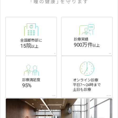
診療実績
全国都市部に
900万件
15院
以上
以上
*
**
診療満足度
オンライン診療
95%
平日7〜24時まで
土日も診療
***
****