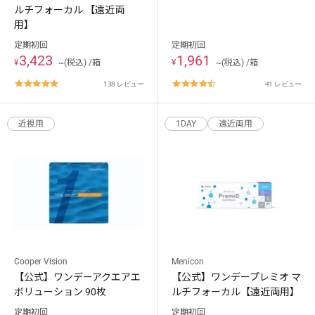
ルチフォーカル 【遠近両
用】
定期初回
定期初回
3,423
1,961
¥
~(税込) /箱
¥
~(税込) /箱
4.8
4.7
138 レビュー
41 レビュー
star
star
rating
rating
近視用
1DAY
遠近両用
Cooper Vision
Menicon
【公式】ワンデーアクエアエ
【公式】ワンデープレミオ マ
ボリューション 90枚
ルチフォーカル【遠近両用】
定期初回
定期初回