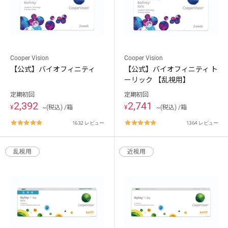
ケア用品
PIA
コラム
Cooper Vision
Cooper Vision
【公式】バイオフィニティ
【公式】バイオフィニティ ト
ーリック 【乱視用】
ご利用ガイド
定期初回
定期初回
2,392
2,741
よくあるご質問
¥
~(税込) /箱
¥
~(税込) /箱
4.8
4.8
1632 レビュー
1364 レビュー
star
star
rating
rating
乱視用
近視用