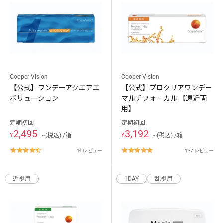
Cooper Vision
Cooper Vision
【公式】ワンデーアクエアエ
【公式】プロクリアワンデー
ボリューション
マルチフォーカル 【遠近両
用】
定期初回
定期初回
2,495
3,192
¥
~(税込) /箱
¥
~(税込) /箱
4.7
4.8
44 レビュー
137 レビュー
star
star
rating
rating
近視用
1DAY
乱視用