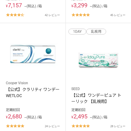
7,157
3,299
¥
~(税込) /箱
¥
~(税込) /箱
4.7
4.8
42 レビュー
45 レビュー
star
star
rating
rating
1DAY
乱視用
Cooper Vision
SEED
【公式】クラリティ ワンデー
【公式】ワンデーピュア ト
WETLOC
ーリック 【乱視用】
定期初回
定期初回
2,680
2,495
¥
~(税込) /箱
¥
~(税込) /箱
4.9
4.8
24 レビュー
28 レビュー